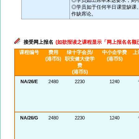
◎学员如出席率未达要求，则
◎学员如于任何半日课堂缺课
作缺席论。
接受网上报名
(如欲报读之课程显示「网上报名名额已满」
课程编号
费用
绿十字会员/
中小企学费
上
(港币$)
职安健大使学
(港币$)
费
(港币$)
NA/26/E
2480
2230
1240
NA/26/G
2480
2230
1240