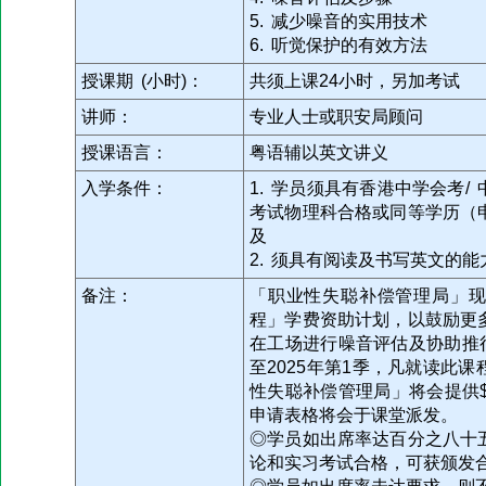
5. 减少噪音的实用技术
6. 听觉保护的有效方法
授课期 (小时)：
共须上课24小时，另加考试
讲师：
专业人士或职安局顾问
授课语言：
粤语辅以英文讲义
入学条件：
1. 学员须具有香港中学会考
考试物理科合格或同等学历（
及
2. 须具有阅读及书写英文的能
备注：
「职业性失聪补偿管理局」
程」学费资助计划，以鼓励更
在工场进行噪音评估及协助推行
至2025年第1季，凡就读此
性失聪补偿管理局」将会提供$
申请表格将会于课堂派发。
◎学员如出席率达百分之八十
论和实习考试合格，可获颁发