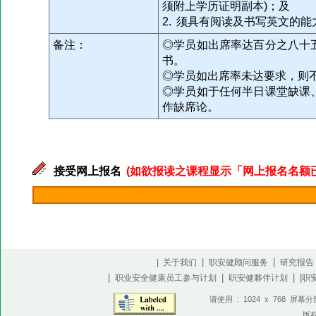
须附上学历证明副本)；及
2. 须具有阅读及书写英文的能
备注：
◎学员如出席率达百分之八十
书。
◎学员如出席率未达要求，则
◎学员如于任何半日课堂缺课
作缺席论。
接受网上报名
(如欲报读之课程显示「网上报名名额已满」
|
|
| 关于我们
职安健顾问服务
研究报告
|
|
| |
职业安全健康员工参与计划
职安健夥伴计划
职
请使用 : 1024 x 768 屏幕
版