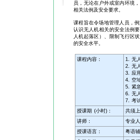
员，无论在户外或室内环境，
相关法例及安全要求。
课程旨在令场地管理人员，例
认识无人机相关的安全法例要
人机起落区）、限制飞行区状
的安全水平。
课程内容：
1. 
2. 
3. 
4. 
5. 
6. 
7. 考
授课期 (小时)：
共须上
讲师：
专业
授课语言：
粤语