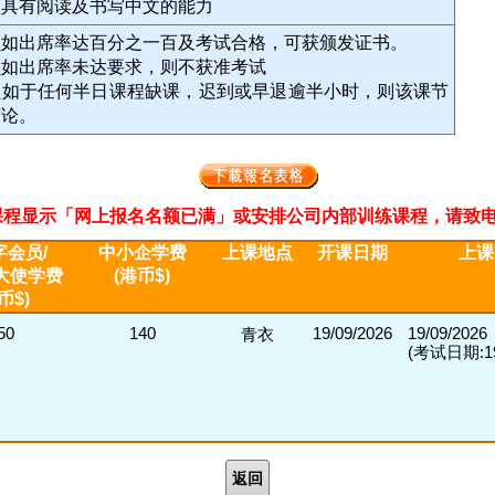
须具有阅读及书写中文的能力
员如出席率达百分之一百及考试合格，可获颁发证书。
员如出席率未达要求，则不获准考试
员如于任何半日课程缺课，迟到或早退逾半小时，则该课节
席论。
程显示「网上报名名额已满」或安排公司内部训练课程，请致电2311 33
字会员/
中小企学费
上课地点
开课日期
上课
大使学费
(港币$)
币$)
50
140
19/09/2026
19/09/2026
青衣
(考试日期:19/
返回