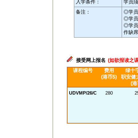
入学条件：
学员
备注：
◎学
◎学
◎学
作缺
接受网上报名
(如欲报读之课
课程编号
费用
绿十
(港币$)
职安健
(港
UDVMP/26/C
280
2