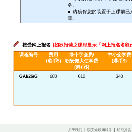
务。
● 请确保您的装置于上课前
需。
接受网上报名
(如欲报读之课程显示「网上报名名额已满」
课程编号
费用
绿十字会员/
中小企学费
(港币$)
职安健大使学费
(港币$)
(港币$)
GAI/26/G
680
610
340
|
|
| 关于我们
职安健顾问服务
研究报告