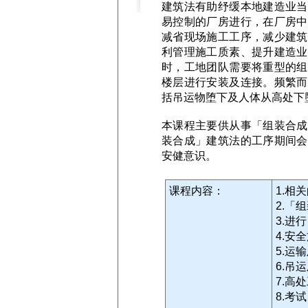
建筑法有助纾缓本地建造业当
易控制的厂房进行，在厂房中
减省现场施工工序，减少建筑
利管理施工质素、提升建造业
时，工地团队需要将重型的组
楼层进行安装及连接。频繁而
括吊运物堕下及人体从高处下
本课程主要供从事「组装合成
装合成」建筑法的工序期间会
安健意识。
课程内容：
1.相
2.「
3.进
4.安
5.运
6.吊
7.高
8.考试