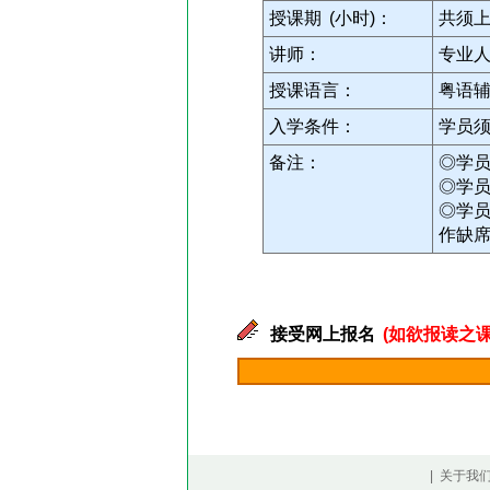
授课期 (小时)：
共须上
讲师：
专业
授课语言：
粤语
入学条件：
学员
备注：
◎学
◎学
◎学
作缺
接受网上报名
(如欲报读之课
| 关于我