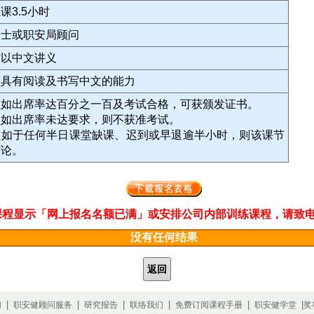
课3.5小时
人士或职安局顾问
辅以中文讲义
须具有阅读及书写中文的能力
员如出席率达百分之一百及考试合格，可获颁发证书。
员如出席率未达要求，则不获准考试。
员如于任何半日课堂缺课、迟到或早退逾半小时，则该课节
席论。
程显示「网上报名名额已满」或安排公司内部训练课程，请致电2311 33
没有任何结果
返回
|
|
|
|
|
|
们
职安健顾问服务
研究报告
联络我们
免费订阅课程手册
职安健学堂
奖