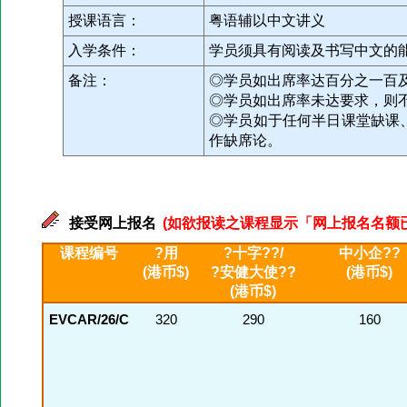
授课语言：
粤语辅以中文讲义
入学条件：
学员须具有阅读及书写中文的
备注：
◎学员如出席率达百分之一百
◎学员如出席率未达要求，则
◎学员如于任何半日课堂缺课
作缺席论。
接受网上报名
(如欲报读之课程显示「网上报名名额已满」
课程编号
?用
?十字??/
中小企??
(港币$)
?安健大使??
(港币$)
(港币$)
EVCAR/26/C
320
290
160