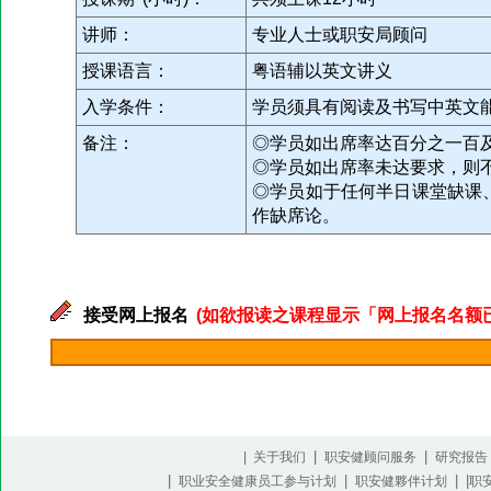
讲师：
专业人士或职安局顾问
授课语言：
粤语辅以英文讲义
入学条件：
学员须具有阅读及书写中英文
备注：
◎学员如出席率达百分之一百
◎学员如出席率未达要求，则
◎学员如于任何半日课堂缺课
作缺席论。
接受网上报名
(如欲报读之课程显示「网上报名名额已满」
|
|
| 关于我们
职安健顾问服务
研究报告
|
|
| |
职业安全健康员工参与计划
职安健夥伴计划
职