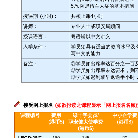
5.预防退伍军人症的基本措施
授课期 (小时)：
共须上课4小时
讲师：
专业人士或职安局顾问
授课语言：
粤语辅以中文讲义
入学条件：
学员须具有适当的教育水平及
写中文的能力
备注：
◎学员如出席率达百分之一百
◎学员如出席率未达要求，则
◎学员如迟到或早退逾半小时
接受网上报名
(如欲报读之课程显示「网上报名名额已满」
课程编号
费用
绿十字会员/
中小企学费
(港币$)
职安健大使学费
(港币$)
(港币$)