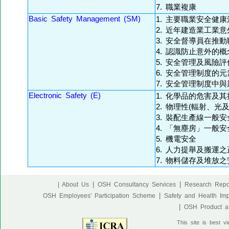
7. 職業複康
Basic Safety Management (SM)
1. 主要職業安全健
2. 近年建造業工業
3. 安全督導員在推
4. 認識防止意外的概
5. 安全管理及風險評
6. 安全管理制度的元
7. 安全管理制度中
Electronic Safety (E)
1. 化學品的危害及
2. 物理性(輻射、
3. 裝配生產線一般安
4. 「無塵房」一般安
5. 機電安全
6. 人力提舉及搬運
7. 物料儲存及堆放
|
|
| About Us
OSH Consultancy Services
Research Repo
|
OSH Employees' Participation Scheme
Safety and Health Im
|
OSH Product an
This site is best v