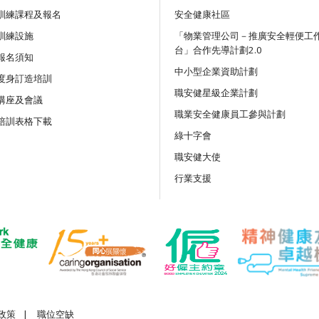
訓練課程及報名
安全健康社區
訓練設施
講座
「物業管理公司－推廣安全輕便工
台」合作先導計劃2.0
吊運及負荷物移動機械安全：
報名須知
務與創新科技應用網上講座
中小型企業資助計劃
度身訂造培訓
職安健星級企業計劃
講座及會議
公開講座
職業安全健康員工參與計劃
培訓表格下載
《竹棚架工作安全守則》及相
綠十字會
職安健大使
公開講座
行業支援
離地工作及使用移動式升降工
施網上公開講座
政策
|
職位空缺