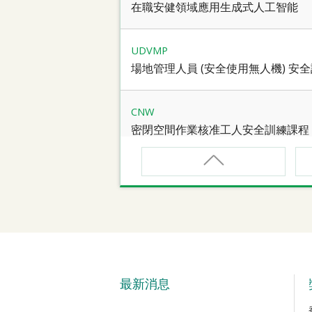
在職安健領域應用生成式人工智能
UDVMP
場地管理人員 (安全使用無人機) 安
CNW
密閉空間作業核准工人安全訓練課程
CNW(R)
密閉空間作業核准工人安全訓練重新
SMEWP
動力操作升降工作台督導員課程
最新消息
CN