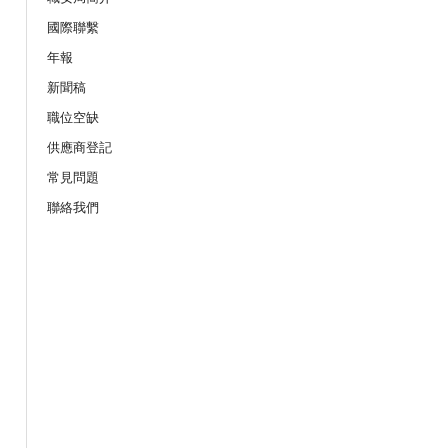
19/08/2026
國際聯繫
服務業之「拒絕壓力爆煲：『七
年報
網上講座
新聞稿
職位空缺
21/08/2026
供應商登記
作間】重拾健康由「戒煙」做起：認
座
常見問題
聯絡我們
25/08/2026
的職安健法例網上公開講座
08/09/2026
上公開講座
10/09/2026
險及預防事故」網上講座