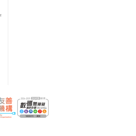
作
18/09/2026
意外個案分析、驗收檢測、安全實
22/09/2026
關的職安健法例網上公開講座
29/09/2026
作平台有關的職安健法例及安全措