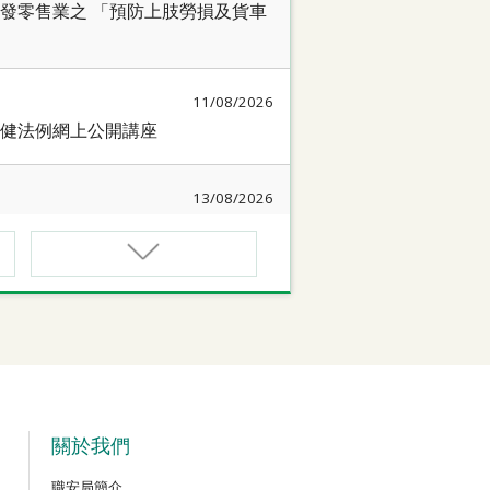
發零售業之 「預防上肢勞損及貨車
11/08/2026
健法例網上公開講座
13/08/2026
簡介會暨講座
17/08/2026
作間】健康「駕」到：守護心臟與血
18/08/2026
質相關規例網上公開講座
關於我們
職安局簡介