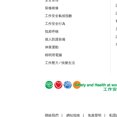
裝修維修
MICW
工作安全氣候指數
組裝合成建築工程工作安全訓練課程
工作安全行為
指差呼稱
TST
個人防護裝備
安全使用可伸縮工作台
伸展運動
精明用電腦
TSTC
工作壓力 / 快樂生活
安全使用可伸縮工作台合格證書課程
GWS
建造業普通工人的基本安全
聯絡我們
|
網站指南
|
免責聲明
|
私隱