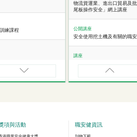
物流貨運業、進出口貿易及批
尾板操作安全」網上講座
公開講座
全訓練課程
安全使用挖土機及有關的職安
講座
職業健康大奬2026-27網上
講座
甄審資格課程
【護心計劃/好心情@健康工
管健康網上講座
公開講座
危險品的安全規管與危險物
獎項與活動
職安健資訊
香港職業安全健康大獎
刊物下載