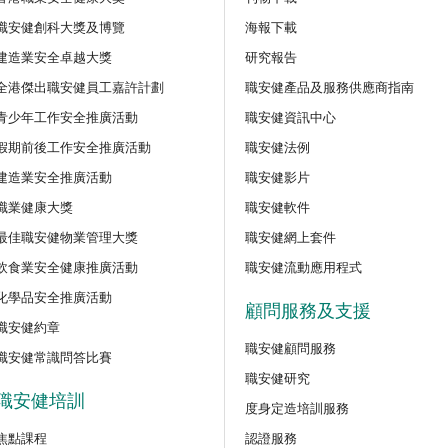
程
職安健創科大獎及博覽
海報下載
【好心情@健康工作間】醫護
建造業安全卓越大獎
研究報告
好』減壓法的科學減壓之道」
全港傑出職安健員工嘉許計劃
職安健產品及服務供應商指南
新甄審資格課程
青少年工作安全推廣活動
職安健資訊中心
講座
假期前後工作安全推廣活動
職安健法例
【護心計劃/好心情@健康工
識吸煙害處與戒煙攻略網上講
訓練課程
建造業安全推廣活動
職安健影片
職業健康大獎
職安健軟件
公開講座
最佳職安健物業管理大獎
職安健網上套件
密閉空間工作的職安健及相關
飲食業安全健康推廣活動
職安健流動應用程式
化學品安全推廣活動
顧問服務及支援
公開講座
職安健約章
安全主任的專業道德和誠信網
職安健顧問服務
（建築工程）
職安健常識問答比賽
職安健研究
職安健培訓
度身定造培訓服務
公開講座
「使用鏈鋸安全指南：識別風
焦點課程
認證服務