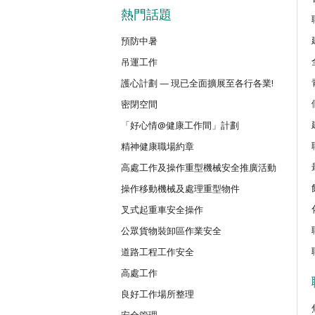
密閉空間作業合資格人士安全訓練課
熱門話題
預防中暑
CN(R)
吊運工作
密閉空間作業合資格人士安全訓練重
護心計劃 — 現已全面擴展至各行各業!
密閉空間
CNVMP
場地管理人員（密閉空間工作）安全
「好心情@健康工作間」計劃
精神健康職場約章
高處工作及操作重型機械安全推廣活動
EVCAR
電動車維修安全課程
操作移動機械及處理重型物件
叉式起重車安全操作
MCBD
公眾貨物裝卸區作業安全
內地跨境貨車司機基本安全訓練課程
道路工程工作安全
高處工作
MICM
良好工作場所整理
組裝合成建築工程管理人員訓練課程
安全管理