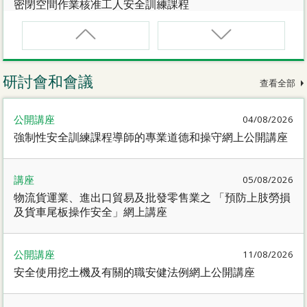
密閉空間作業核准工人安全訓練課程
CNW(R)
密閉空間作業核准工人安全訓練重新甄審資格課程
研討會和會議
查看全部
SMEWP
公開講座
04/08/2026
動力操作升降工作台督導員課程
強制性安全訓練課程導師的專業道德和操守網上公開講座
CN
講座
05/08/2026
密閉空間作業合資格人士安全訓練課程
物流貨運業、進出口貿易及批發零售業之 「預防上肢勞損
及貨車尾板操作安全」網上講座
CN(R)
密閉空間作業合資格人士安全訓練重新甄審資格課程
公開講座
11/08/2026
安全使用挖土機及有關的職安健法例網上公開講座
CNVMP
場地管理人員（密閉空間工作）安全訓練課程