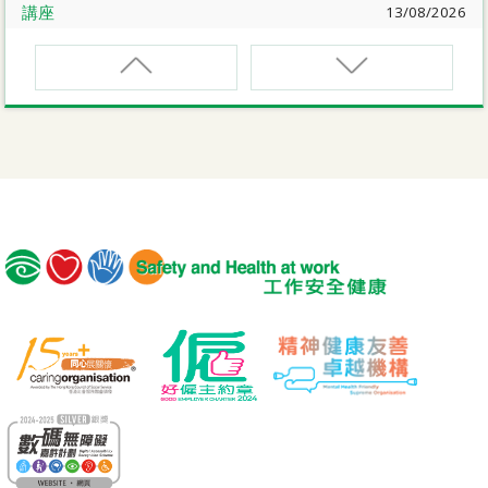
講座
13/08/2026
職業健康大奬2026-27網上簡介會暨講座
EVCAR
電動車維修安全課程
講座
17/08/2026
【護心計劃/好心情@健康工作間】健康「駕」到：守護心
臟與血管健康網上講座
MCBD
內地跨境貨車司機基本安全訓練課程（建築工程）
公開講座
18/08/2026
危險品的安全規管與危險物質相關規例網上公開講座
MICM
組裝合成建築工程管理人員訓練課程
19/08/2026
【好心情@健康工作間】醫護服務業之「拒絕壓力爆煲：
MICW
『七好』減壓法的科學減壓之道」網上講座
組裝合成建築工程工作安全訓練課程
講座
21/08/2026
TST
【護心計劃/好心情@健康工作間】重拾健康由「戒煙」做
安全使用可伸縮工作台