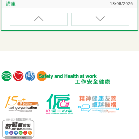
講座
13/08/2026
職業健康大奬2026-27網上簡介會暨講座
EVCAR
電動車維修安全課程
講座
17/08/2026
【護心計劃/好心情@健康工作間】健康「駕」到：守護心
臟與血管健康網上講座
MCBD
內地跨境貨車司機基本安全訓練課程（建築工程）
公開講座
18/08/2026
危險品的安全規管與危險物質相關規例網上公開講座
MICM
組裝合成建築工程管理人員訓練課程
19/08/2026
【好心情@健康工作間】醫護服務業之「拒絕壓力爆煲：
MICW
『七好』減壓法的科學減壓之道」網上講座
組裝合成建築工程工作安全訓練課程
講座
21/08/2026
TST
【護心計劃/好心情@健康工作間】重拾健康由「戒煙」做
安全使用可伸縮工作台