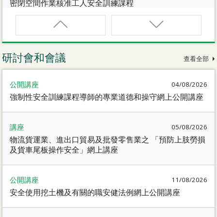
密閉空間作業核准工人安全訓練課程
CNW(R)
密閉空間作業核准工人安全訓練重新甄審資格課程
研討會和會議
查看全部
SMEWP
公開講座
04/08/2026
動力操作升降工作台督導員課程
強制性安全訓練課程導師的專業道德和操守網上公開講座
CN
講座
05/08/2026
密閉空間作業合資格人士安全訓練課程
物流貨運業、進出口貿易及批發零售業之 「預防上肢勞損
及貨車尾板操作安全」網上講座
CN(R)
密閉空間作業合資格人士安全訓練重新甄審資格課程
公開講座
11/08/2026
安全使用挖土機及有關的職安健法例網上公開講座
CNVMP
場地管理人員（密閉空間工作）安全訓練課程