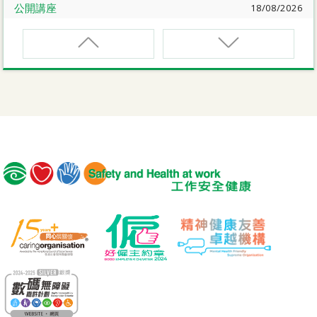
公開講座
18/08/2026
危險品的安全規管與危險物質相關規例網上公開講座
EVCAR
電動車維修安全課程
19/08/2026
【好心情@健康工作間】醫護服務業之「拒絕壓力爆煲：
『七好』減壓法的科學減壓之道」網上講座
MCBD
內地跨境貨車司機基本安全訓練課程（建築工程）
講座
21/08/2026
【護心計劃/好心情@健康工作間】重拾健康由「戒煙」做
MICM
起：認識吸煙害處與戒煙攻略網上講座
組裝合成建築工程管理人員訓練課程
公開講座
25/08/2026
MICW
密閉空間工作的職安健及相關的職安健法例網上公開講座
組裝合成建築工程工作安全訓練課程
公開講座
08/09/2026
TST
安全主任的專業道德和誠信網上公開講座
安全使用可伸縮工作台