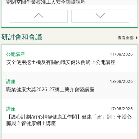
密閉空間作業核准工人安全訓練課程
CNW(R)
密閉空間作業核准工人安全訓練重新甄審資格課程
研討會和會議
查看全部
SMEWP
公開講座
11/08/2026
動力操作升降工作台督導員課程
安全使用挖土機及有關的職安健法例網上公開講座
CN
講座
13/08/2026
密閉空間作業合資格人士安全訓練課程
職業健康大奬2026-27網上簡介會暨講座
CN(R)
講座
17/08/2026
密閉空間作業合資格人士安全訓練重新甄審資格課程
【護心計劃/好心情@健康工作間】健康「駕」到：守護心
臟與血管健康網上講座
CNVMP
場地管理人員（密閉空間工作）安全訓練課程