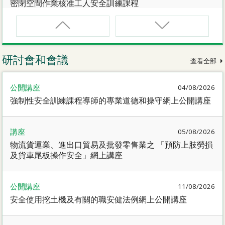
密閉空間作業核准工人安全訓練課程
CNW(R)
密閉空間作業核准工人安全訓練重新甄審資格課程
研討會和會議
查看全部
SMEWP
公開講座
04/08/2026
動力操作升降工作台督導員課程
強制性安全訓練課程導師的專業道德和操守網上公開講座
CN
講座
05/08/2026
密閉空間作業合資格人士安全訓練課程
物流貨運業、進出口貿易及批發零售業之 「預防上肢勞損
及貨車尾板操作安全」網上講座
CN(R)
密閉空間作業合資格人士安全訓練重新甄審資格課程
公開講座
11/08/2026
安全使用挖土機及有關的職安健法例網上公開講座
CNVMP
場地管理人員（密閉空間工作）安全訓練課程