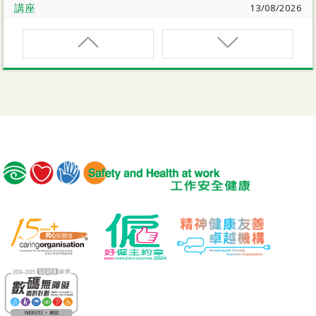
講座
13/08/2026
職業健康大奬2026-27網上簡介會暨講座
EVCAR
電動車維修安全課程
講座
17/08/2026
【護心計劃/好心情@健康工作間】健康「駕」到：守護心
臟與血管健康網上講座
MCBD
內地跨境貨車司機基本安全訓練課程（建築工程）
公開講座
18/08/2026
危險品的安全規管與危險物質相關規例網上公開講座
MICM
組裝合成建築工程管理人員訓練課程
19/08/2026
【好心情@健康工作間】醫護服務業之「拒絕壓力爆煲：
MICW
『七好』減壓法的科學減壓之道」網上講座
組裝合成建築工程工作安全訓練課程
講座
21/08/2026
TST
【護心計劃/好心情@健康工作間】重拾健康由「戒煙」做
安全使用可伸縮工作台