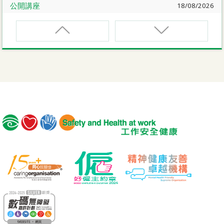
公開講座
18/08/2026
危險品的安全規管與危險物質相關規例網上公開講座
EVCAR
電動車維修安全課程
19/08/2026
【好心情@健康工作間】醫護服務業之「拒絕壓力爆煲：
『七好』減壓法的科學減壓之道」網上講座
MCBD
內地跨境貨車司機基本安全訓練課程（建築工程）
講座
21/08/2026
【護心計劃/好心情@健康工作間】重拾健康由「戒煙」做
MICM
起：認識吸煙害處與戒煙攻略網上講座
組裝合成建築工程管理人員訓練課程
公開講座
25/08/2026
MICW
密閉空間工作的職安健及相關的職安健法例網上公開講座
組裝合成建築工程工作安全訓練課程
公開講座
08/09/2026
TST
安全主任的專業道德和誠信網上公開講座
安全使用可伸縮工作台