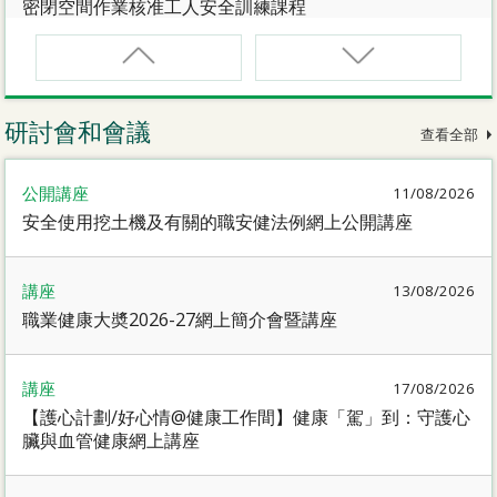
密閉空間作業核准工人安全訓練課程
CNW(R)
密閉空間作業核准工人安全訓練重新甄審資格課程
研討會和會議
查看全部
SMEWP
公開講座
11/08/2026
動力操作升降工作台督導員課程
安全使用挖土機及有關的職安健法例網上公開講座
CN
講座
13/08/2026
密閉空間作業合資格人士安全訓練課程
職業健康大奬2026-27網上簡介會暨講座
CN(R)
講座
17/08/2026
密閉空間作業合資格人士安全訓練重新甄審資格課程
【護心計劃/好心情@健康工作間】健康「駕」到：守護心
臟與血管健康網上講座
CNVMP
場地管理人員（密閉空間工作）安全訓練課程