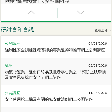
密閉空間作業核准工人安全訓練課程
CNW(R)
密閉空間作業核准工人安全訓練重新甄審資格課程
研討會和會議
查看全部
SMEWP
公開講座
04/08/2026
動力操作升降工作台督導員課程
強制性安全訓練課程導師的專業道德和操守網上公開講座
CN
講座
05/08/2026
密閉空間作業合資格人士安全訓練課程
物流貨運業、進出口貿易及批發零售業之 「預防上肢勞損
及貨車尾板操作安全」網上講座
CN(R)
密閉空間作業合資格人士安全訓練重新甄審資格課程
公開講座
11/08/2026
安全使用挖土機及有關的職安健法例網上公開講座
CNVMP
場地管理人員（密閉空間工作）安全訓練課程