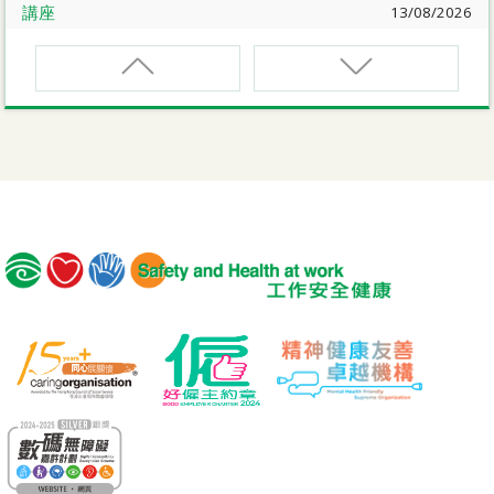
講座
13/08/2026
職業健康大奬2026-27網上簡介會暨講座
EVCAR
電動車維修安全課程
講座
17/08/2026
【護心計劃/好心情@健康工作間】健康「駕」到：守護心
臟與血管健康網上講座
MCBD
內地跨境貨車司機基本安全訓練課程（建築工程）
公開講座
18/08/2026
危險品的安全規管與危險物質相關規例網上公開講座
MICM
組裝合成建築工程管理人員訓練課程
19/08/2026
【好心情@健康工作間】醫護服務業之「拒絕壓力爆煲：
MICW
『七好』減壓法的科學減壓之道」網上講座
組裝合成建築工程工作安全訓練課程
講座
21/08/2026
TST
【護心計劃/好心情@健康工作間】重拾健康由「戒煙」做
安全使用可伸縮工作台