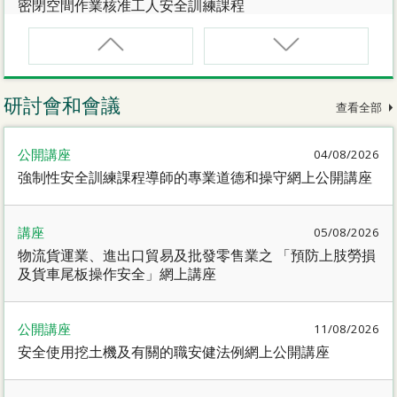
密閉空間作業核准工人安全訓練課程
CNW(R)
密閉空間作業核准工人安全訓練重新甄審資格課程
研討會和會議
查看全部
SMEWP
公開講座
04/08/2026
動力操作升降工作台督導員課程
強制性安全訓練課程導師的專業道德和操守網上公開講座
CN
講座
05/08/2026
密閉空間作業合資格人士安全訓練課程
物流貨運業、進出口貿易及批發零售業之 「預防上肢勞損
及貨車尾板操作安全」網上講座
CN(R)
密閉空間作業合資格人士安全訓練重新甄審資格課程
公開講座
11/08/2026
安全使用挖土機及有關的職安健法例網上公開講座
CNVMP
場地管理人員（密閉空間工作）安全訓練課程