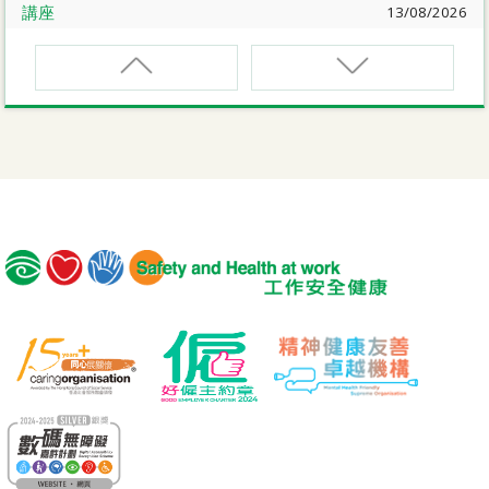
講座
13/08/2026
職業健康大奬2026-27網上簡介會暨講座
EVCAR
電動車維修安全課程
講座
17/08/2026
【護心計劃/好心情@健康工作間】健康「駕」到：守護心
臟與血管健康網上講座
MCBD
內地跨境貨車司機基本安全訓練課程（建築工程）
公開講座
18/08/2026
危險品的安全規管與危險物質相關規例網上公開講座
MICM
組裝合成建築工程管理人員訓練課程
19/08/2026
【好心情@健康工作間】醫護服務業之「拒絕壓力爆煲：
MICW
『七好』減壓法的科學減壓之道」網上講座
組裝合成建築工程工作安全訓練課程
講座
21/08/2026
TST
【護心計劃/好心情@健康工作間】重拾健康由「戒煙」做
安全使用可伸縮工作台