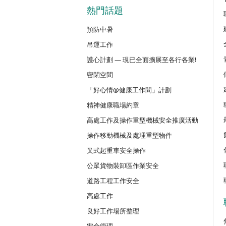
密閉空間作業合資格人士安全訓練課
熱門話題
預防中暑
CN(R)
吊運工作
密閉空間作業合資格人士安全訓練重
護心計劃 — 現已全面擴展至各行各業!
密閉空間
CNVMP
場地管理人員（密閉空間工作）安全
「好心情@健康工作間」計劃
精神健康職場約章
高處工作及操作重型機械安全推廣活動
EVCAR
電動車維修安全課程
操作移動機械及處理重型物件
叉式起重車安全操作
MCBD
公眾貨物裝卸區作業安全
內地跨境貨車司機基本安全訓練課程
道路工程工作安全
高處工作
MICM
良好工作場所整理
組裝合成建築工程管理人員訓練課程
安全管理