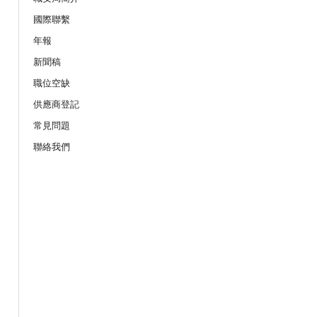
19/08/2026
國際聯繫
服務業之「拒絕壓力爆煲：『七
年報
網上講座
新聞稿
職位空缺
21/08/2026
供應商登記
作間】重拾健康由「戒煙」做起：認
座
常見問題
聯絡我們
25/08/2026
的職安健法例網上公開講座
08/09/2026
上公開講座
10/09/2026
險及預防事故」網上講座