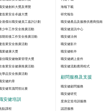
程
職安健創科大獎及博覽
海報下載
【好心情@健康工作間】醫護
建造業安全卓越大獎
研究報告
好』減壓法的科學減壓之道」
全港傑出職安健員工嘉許計劃
職安健產品及服務供應商指南
新甄審資格課程
青少年工作安全推廣活動
職安健資訊中心
講座
假期前後工作安全推廣活動
職安健法例
【護心計劃/好心情@健康工
識吸煙害處與戒煙攻略網上講
訓練課程
建造業安全推廣活動
職安健影片
職業健康大獎
職安健軟件
公開講座
最佳職安健物業管理大獎
職安健網上套件
密閉空間工作的職安健及相關
飲食業安全健康推廣活動
職安健流動應用程式
化學品安全推廣活動
顧問服務及支援
公開講座
職安健約章
安全主任的專業道德和誠信網
職安健顧問服務
（建築工程）
職安健常識問答比賽
職安健研究
職安健培訓
度身定造培訓服務
公開講座
「使用鏈鋸安全指南：識別風
焦點課程
認證服務