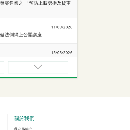
發零售業之 「預防上肢勞損及貨車
11/08/2026
健法例網上公開講座
13/08/2026
簡介會暨講座
17/08/2026
作間】健康「駕」到：守護心臟與血
18/08/2026
質相關規例網上公開講座
關於我們
職安局簡介