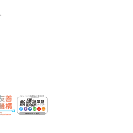
作
18/09/2026
意外個案分析、驗收檢測、安全實
22/09/2026
關的職安健法例網上公開講座
29/09/2026
作平台有關的職安健法例及安全措