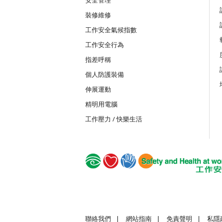
裝修維修
MICW
工作安全氣候指數
組裝合成建築工程工作安全訓練課程
工作安全行為
指差呼稱
TST
個人防護裝備
安全使用可伸縮工作台
伸展運動
精明用電腦
TSTC
工作壓力 / 快樂生活
安全使用可伸縮工作台合格證書課程
GWS
建造業普通工人的基本安全
聯絡我們
|
網站指南
|
免責聲明
|
私隱