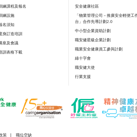
訓練課程及報名
安全健康社區
訓練設施
講座
「物業管理公司－推廣安全輕便工
台」合作先導計劃2.0
吊運及負荷物移動機械安全：
報名須知
務與創新科技應用網上講座
中小型企業資助計劃
度身訂造培訓
職安健星級企業計劃
講座及會議
公開講座
職業安全健康員工參與計劃
培訓表格下載
《竹棚架工作安全守則》及相
綠十字會
職安健大使
公開講座
行業支援
離地工作及使用移動式升降工
施網上公開講座
政策
|
職位空缺