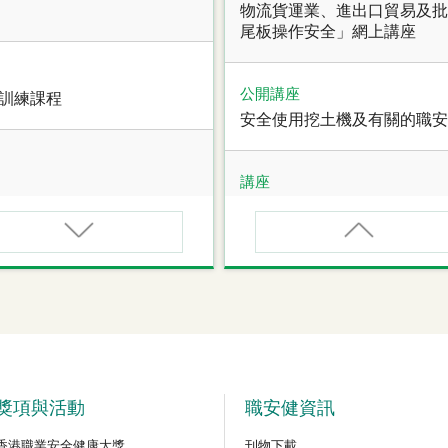
物流貨運業、進出口貿易及批
尾板操作安全」網上講座
公開講座
全訓練課程
安全使用挖土機及有關的職安
講座
職業健康大奬2026-27網上
講座
甄審資格課程
【護心計劃/好心情@健康工
管健康網上講座
公開講座
危險品的安全規管與危險物
獎項與活動
職安健資訊
香港職業安全健康大獎
刊物下載