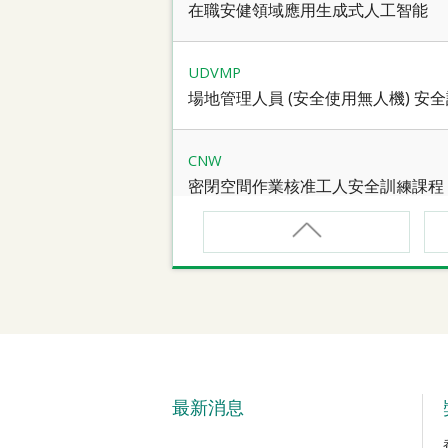
在職安健領域應用生成式人工智能
UDVMP
場地管理人員 (安全使用無人機) 安
CNW
密閉空間作業核准工人安全訓練課程
CNW(R)
密閉空間作業核准工人安全訓練重新
SMEWP
動力操作升降工作台督導員課程
最新消息
CN