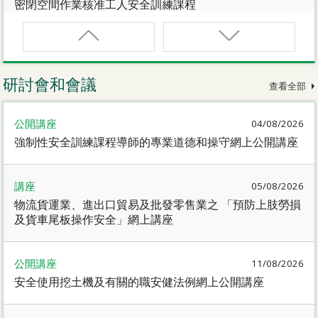
密閉空間作業核准工人安全訓練課程
CNW(R)
密閉空間作業核准工人安全訓練重新甄審資格課程
研討會和會議
查看全部
SMEWP
公開講座
04/08/2026
動力操作升降工作台督導員課程
強制性安全訓練課程導師的專業道德和操守網上公開講座
CN
講座
05/08/2026
密閉空間作業合資格人士安全訓練課程
物流貨運業、進出口貿易及批發零售業之 「預防上肢勞損
及貨車尾板操作安全」網上講座
CN(R)
密閉空間作業合資格人士安全訓練重新甄審資格課程
公開講座
11/08/2026
安全使用挖土機及有關的職安健法例網上公開講座
CNVMP
場地管理人員（密閉空間工作）安全訓練課程