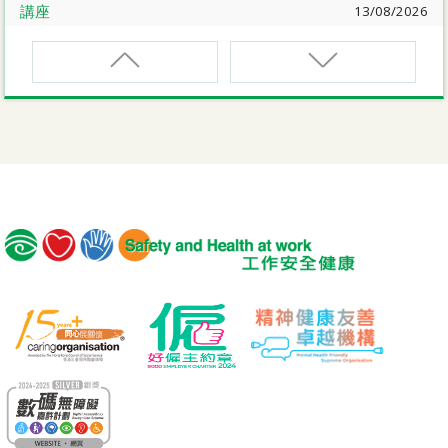
講座
13/08/2026
職業健康大奬2026-27網上簡介會暨講座
EVCAR
電動車維修安全課程
講座
17/08/2026
【護心計劃/好心情@健康工作間】健康「駕」到：守護心
臟與血管健康網上講座
MCBD
內地跨境貨車司機基本安全訓練課程（建築工程）
公開講座
18/08/2026
危險品的安全規管與危險物質相關規例網上公開講座
MICM
組裝合成建築工程管理人員訓練課程
19/08/2026
【好心情@健康工作間】醫護服務業之「拒絕壓力爆煲：
MICW
『七好』減壓法的科學減壓之道」網上講座
組裝合成建築工程工作安全訓練課程
講座
21/08/2026
TST
【護心計劃/好心情@健康工作間】重拾健康由「戒煙」做
安全使用可伸縮工作台