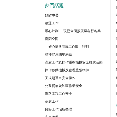
密閉空間作業合資格人士安全訓練課
熱門話題
預防中暑
CN(R)
吊運工作
密閉空間作業合資格人士安全訓練重
護心計劃 — 現已全面擴展至各行各業!
密閉空間
CNVMP
場地管理人員（密閉空間工作）安全
「好心情@健康工作間」計劃
精神健康職場約章
高處工作及操作重型機械安全推廣活動
EVCAR
電動車維修安全課程
操作移動機械及處理重型物件
叉式起重車安全操作
MCBD
公眾貨物裝卸區作業安全
內地跨境貨車司機基本安全訓練課程
道路工程工作安全
高處工作
MICM
良好工作場所整理
組裝合成建築工程管理人員訓練課程
安全管理