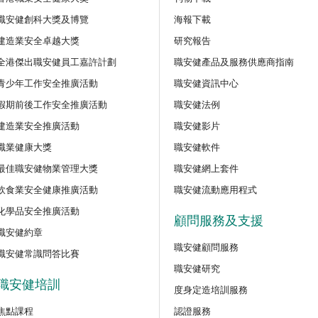
程
職安健創科大獎及博覽
海報下載
【好心情@健康工作間】醫護
建造業安全卓越大獎
研究報告
好』減壓法的科學減壓之道」
全港傑出職安健員工嘉許計劃
職安健產品及服務供應商指南
新甄審資格課程
青少年工作安全推廣活動
職安健資訊中心
講座
假期前後工作安全推廣活動
職安健法例
【護心計劃/好心情@健康工
識吸煙害處與戒煙攻略網上講
訓練課程
建造業安全推廣活動
職安健影片
職業健康大獎
職安健軟件
公開講座
最佳職安健物業管理大獎
職安健網上套件
密閉空間工作的職安健及相關
飲食業安全健康推廣活動
職安健流動應用程式
化學品安全推廣活動
顧問服務及支援
公開講座
職安健約章
安全主任的專業道德和誠信網
職安健顧問服務
（建築工程）
職安健常識問答比賽
職安健研究
職安健培訓
度身定造培訓服務
公開講座
「使用鏈鋸安全指南：識別風
焦點課程
認證服務