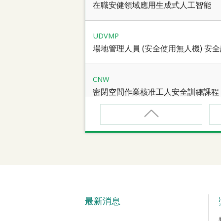
在職安健領域應用生成式人工智能
UDVMP
場地管理人員 (安全使用無人機) 安
CNW
密閉空間作業核准工人安全訓練課程
CNW(R)
密閉空間作業核准工人安全訓練重新
SMEWP
動力操作升降工作台督導員課程
最新消息
CN