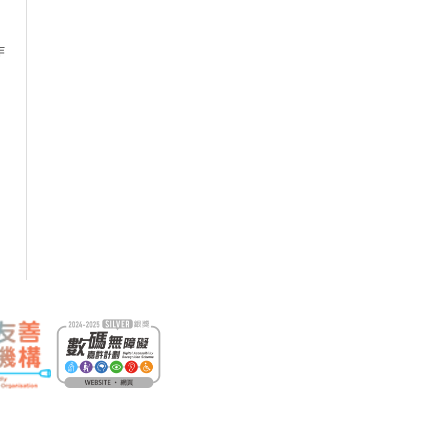
作
18/09/2026
意外個案分析、驗收檢測、安全實
22/09/2026
關的職安健法例網上公開講座
29/09/2026
作平台有關的職安健法例及安全措