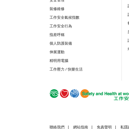
裝修維修
MICW
工作安全氣候指數
組裝合成建築工程工作安全訓練課程
工作安全行為
指差呼稱
TST
個人防護裝備
安全使用可伸縮工作台
伸展運動
精明用電腦
TSTC
工作壓力 / 快樂生活
安全使用可伸縮工作台合格證書課程
GWS
建造業普通工人的基本安全
聯絡我們
|
網站指南
|
免責聲明
|
私隱