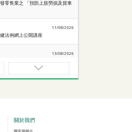
發零售業之 「預防上肢勞損及貨車
11/08/2026
健法例網上公開講座
13/08/2026
簡介會暨講座
17/08/2026
作間】健康「駕」到：守護心臟與血
18/08/2026
質相關規例網上公開講座
關於我們
職安局簡介