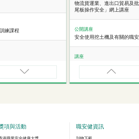
物流貨運業、進出口貿易及批
尾板操作安全」網上講座
公開講座
全訓練課程
安全使用挖土機及有關的職安
講座
職業健康大奬2026-27網上
講座
甄審資格課程
【護心計劃/好心情@健康工
管健康網上講座
公開講座
危險品的安全規管與危險物
獎項與活動
職安健資訊
香港職業安全健康大獎
刊物下載