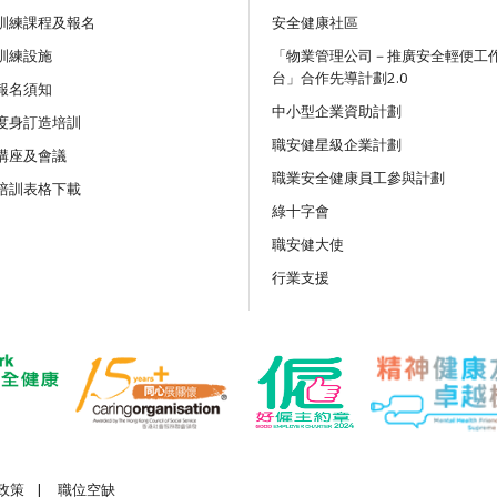
訓練課程及報名
安全健康社區
訓練設施
講座
「物業管理公司－推廣安全輕便工
台」合作先導計劃2.0
吊運及負荷物移動機械安全：
報名須知
務與創新科技應用網上講座
中小型企業資助計劃
度身訂造培訓
職安健星級企業計劃
講座及會議
公開講座
職業安全健康員工參與計劃
培訓表格下載
《竹棚架工作安全守則》及相
綠十字會
職安健大使
公開講座
行業支援
離地工作及使用移動式升降工
施網上公開講座
政策
|
職位空缺