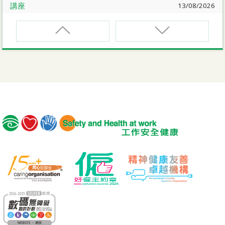
講座
13/08/2026
職業健康大奬2026-27網上簡介會暨講座
EVCAR
電動車維修安全課程
講座
17/08/2026
【護心計劃/好心情@健康工作間】健康「駕」到：守護心
臟與血管健康網上講座
MCBD
內地跨境貨車司機基本安全訓練課程（建築工程）
公開講座
18/08/2026
危險品的安全規管與危險物質相關規例網上公開講座
MICM
組裝合成建築工程管理人員訓練課程
19/08/2026
【好心情@健康工作間】醫護服務業之「拒絕壓力爆煲：
MICW
『七好』減壓法的科學減壓之道」網上講座
組裝合成建築工程工作安全訓練課程
講座
21/08/2026
TST
【護心計劃/好心情@健康工作間】重拾健康由「戒煙」做
安全使用可伸縮工作台