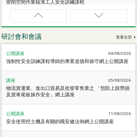
密閉空間作業核准工人安全訓練課程
CNW(R)
密閉空間作業核准工人安全訓練重新甄審資格課程
研討會和會議
查看全部
SMEWP
公開講座
04/08/2026
動力操作升降工作台督導員課程
強制性安全訓練課程導師的專業道德和操守網上公開講座
CN
講座
05/08/2026
密閉空間作業合資格人士安全訓練課程
物流貨運業、進出口貿易及批發零售業之 「預防上肢勞損
及貨車尾板操作安全」網上講座
CN(R)
密閉空間作業合資格人士安全訓練重新甄審資格課程
公開講座
11/08/2026
安全使用挖土機及有關的職安健法例網上公開講座
CNVMP
場地管理人員（密閉空間工作）安全訓練課程