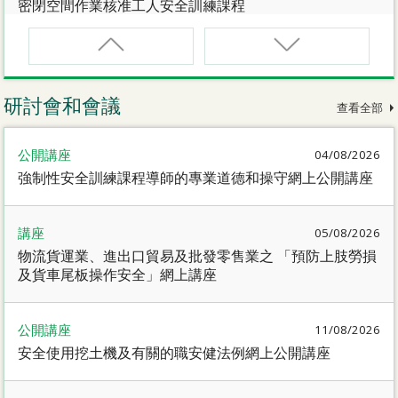
密閉空間作業核准工人安全訓練課程
CNW(R)
密閉空間作業核准工人安全訓練重新甄審資格課程
研討會和會議
查看全部
SMEWP
公開講座
04/08/2026
動力操作升降工作台督導員課程
強制性安全訓練課程導師的專業道德和操守網上公開講座
CN
講座
05/08/2026
密閉空間作業合資格人士安全訓練課程
物流貨運業、進出口貿易及批發零售業之 「預防上肢勞損
及貨車尾板操作安全」網上講座
CN(R)
密閉空間作業合資格人士安全訓練重新甄審資格課程
公開講座
11/08/2026
安全使用挖土機及有關的職安健法例網上公開講座
CNVMP
場地管理人員（密閉空間工作）安全訓練課程