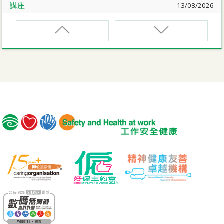
講座
13/08/2026
職業健康大奬2026-27網上簡介會暨講座
EVCAR
電動車維修安全課程
講座
17/08/2026
【護心計劃/好心情@健康工作間】健康「駕」到：守護心
臟與血管健康網上講座
MCBD
內地跨境貨車司機基本安全訓練課程（建築工程）
公開講座
18/08/2026
危險品的安全規管與危險物質相關規例網上公開講座
MICM
組裝合成建築工程管理人員訓練課程
19/08/2026
【好心情@健康工作間】醫護服務業之「拒絕壓力爆煲：
MICW
『七好』減壓法的科學減壓之道」網上講座
組裝合成建築工程工作安全訓練課程
講座
21/08/2026
TST
【護心計劃/好心情@健康工作間】重拾健康由「戒煙」做
安全使用可伸縮工作台