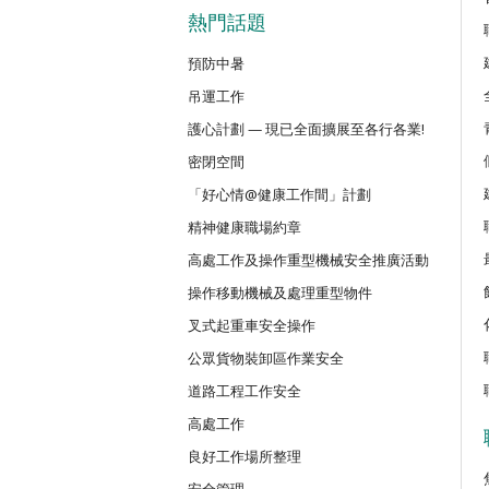
密閉空間作業合資格人士安全訓練課
熱門話題
預防中暑
CN(R)
吊運工作
密閉空間作業合資格人士安全訓練重
護心計劃 — 現已全面擴展至各行各業!
密閉空間
CNVMP
場地管理人員（密閉空間工作）安全
「好心情@健康工作間」計劃
精神健康職場約章
高處工作及操作重型機械安全推廣活動
EVCAR
電動車維修安全課程
操作移動機械及處理重型物件
叉式起重車安全操作
MCBD
公眾貨物裝卸區作業安全
內地跨境貨車司機基本安全訓練課程
道路工程工作安全
高處工作
MICM
良好工作場所整理
組裝合成建築工程管理人員訓練課程
安全管理