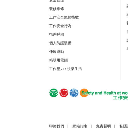
裝修維修
MICW
工作安全氣候指數
組裝合成建築工程工作安全訓練課程
工作安全行為
指差呼稱
TST
個人防護裝備
安全使用可伸縮工作台
伸展運動
精明用電腦
TSTC
工作壓力 / 快樂生活
安全使用可伸縮工作台合格證書課程
GWS
建造業普通工人的基本安全
聯絡我們
|
網站指南
|
免責聲明
|
私隱