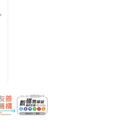
作
18/09/2026
意外個案分析、驗收檢測、安全實
22/09/2026
關的職安健法例網上公開講座
29/09/2026
作平台有關的職安健法例及安全措