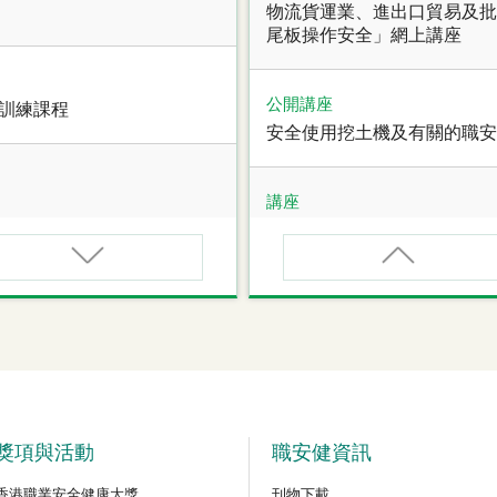
物流貨運業、進出口貿易及批
尾板操作安全」網上講座
公開講座
全訓練課程
安全使用挖土機及有關的職安
講座
職業健康大奬2026-27網上
講座
甄審資格課程
【護心計劃/好心情@健康工
管健康網上講座
公開講座
危險品的安全規管與危險物
獎項與活動
職安健資訊
香港職業安全健康大獎
刊物下載