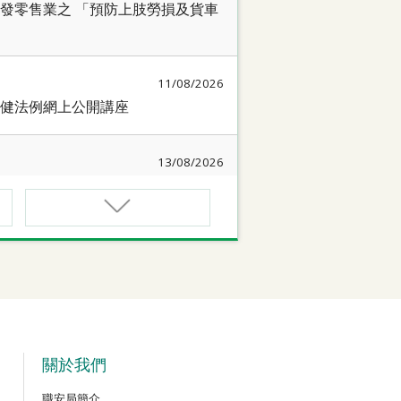
發零售業之 「預防上肢勞損及貨車
11/08/2026
健法例網上公開講座
13/08/2026
簡介會暨講座
17/08/2026
作間】健康「駕」到：守護心臟與血
18/08/2026
質相關規例網上公開講座
關於我們
職安局簡介