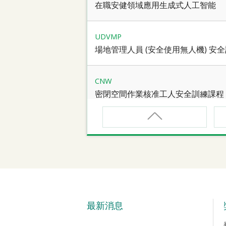
在職安健領域應用生成式人工智能
UDVMP
場地管理人員 (安全使用無人機) 安
CNW
密閉空間作業核准工人安全訓練課程
CNW(R)
密閉空間作業核准工人安全訓練重新
SMEWP
動力操作升降工作台督導員課程
最新消息
CN