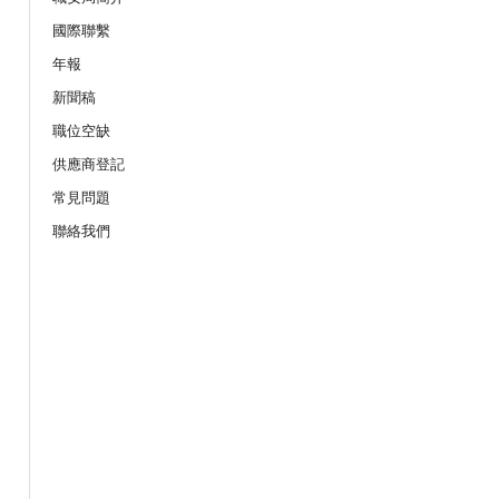
19/08/2026
國際聯繫
服務業之「拒絕壓力爆煲：『七
年報
網上講座
新聞稿
職位空缺
21/08/2026
供應商登記
作間】重拾健康由「戒煙」做起：認
座
常見問題
聯絡我們
25/08/2026
的職安健法例網上公開講座
08/09/2026
上公開講座
10/09/2026
險及預防事故」網上講座