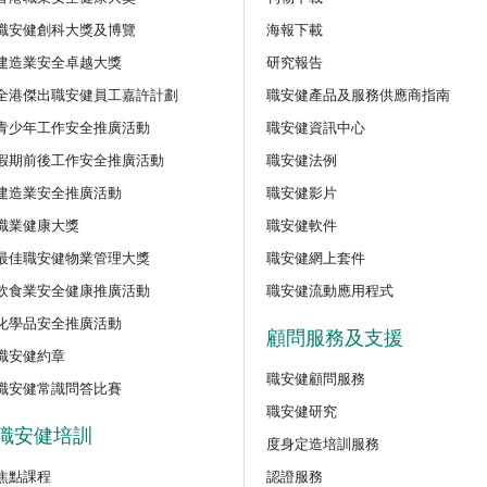
程
職安健創科大獎及博覽
海報下載
【好心情@健康工作間】醫護
建造業安全卓越大獎
研究報告
好』減壓法的科學減壓之道」
全港傑出職安健員工嘉許計劃
職安健產品及服務供應商指南
新甄審資格課程
青少年工作安全推廣活動
職安健資訊中心
講座
假期前後工作安全推廣活動
職安健法例
【護心計劃/好心情@健康工
識吸煙害處與戒煙攻略網上講
訓練課程
建造業安全推廣活動
職安健影片
職業健康大獎
職安健軟件
公開講座
最佳職安健物業管理大獎
職安健網上套件
密閉空間工作的職安健及相關
飲食業安全健康推廣活動
職安健流動應用程式
化學品安全推廣活動
顧問服務及支援
公開講座
職安健約章
安全主任的專業道德和誠信網
職安健顧問服務
（建築工程）
職安健常識問答比賽
職安健研究
職安健培訓
度身定造培訓服務
公開講座
「使用鏈鋸安全指南：識別風
焦點課程
認證服務