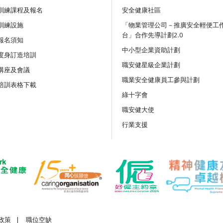
訓練課程及報名
安全健康社區
訓練設施
講座
「物業管理公司－推廣安全輕便工
台」合作先導計劃2.0
吊運及負荷物移動機械安全：
報名須知
務與創新科技應用網上講座
中小型企業資助計劃
度身訂造培訓
職安健星級企業計劃
講座及會議
公開講座
職業安全健康員工參與計劃
培訓表格下載
《竹棚架工作安全守則》及相
綠十字會
職安健大使
公開講座
行業支援
離地工作及使用移動式升降工
施網上公開講座
政策
|
職位空缺