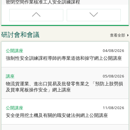
密閉空間作業核准工人安全訓練課程
CNW(R)
密閉空間作業核准工人安全訓練重新甄審資格課程
研討會和會議
查看全部
SMEWP
公開講座
04/08/2026
動力操作升降工作台督導員課程
強制性安全訓練課程導師的專業道德和操守網上公開講座
CN
講座
05/08/2026
密閉空間作業合資格人士安全訓練課程
物流貨運業、進出口貿易及批發零售業之 「預防上肢勞損
及貨車尾板操作安全」網上講座
CN(R)
密閉空間作業合資格人士安全訓練重新甄審資格課程
公開講座
11/08/2026
安全使用挖土機及有關的職安健法例網上公開講座
CNVMP
場地管理人員（密閉空間工作）安全訓練課程