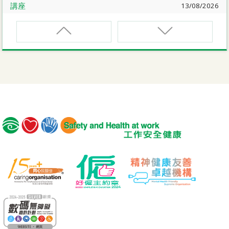
講座
13/08/2026
職業健康大奬2026-27網上簡介會暨講座
EVCAR
電動車維修安全課程
講座
17/08/2026
【護心計劃/好心情@健康工作間】健康「駕」到：守護心
臟與血管健康網上講座
MCBD
內地跨境貨車司機基本安全訓練課程（建築工程）
公開講座
18/08/2026
危險品的安全規管與危險物質相關規例網上公開講座
MICM
組裝合成建築工程管理人員訓練課程
19/08/2026
【好心情@健康工作間】醫護服務業之「拒絕壓力爆煲：
MICW
『七好』減壓法的科學減壓之道」網上講座
組裝合成建築工程工作安全訓練課程
講座
21/08/2026
TST
【護心計劃/好心情@健康工作間】重拾健康由「戒煙」做
安全使用可伸縮工作台