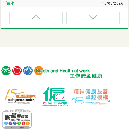
講座
13/08/2026
職業健康大奬2026-27網上簡介會暨講座
EVCAR
電動車維修安全課程
講座
17/08/2026
【護心計劃/好心情@健康工作間】健康「駕」到：守護心
臟與血管健康網上講座
MCBD
內地跨境貨車司機基本安全訓練課程（建築工程）
公開講座
18/08/2026
危險品的安全規管與危險物質相關規例網上公開講座
MICM
組裝合成建築工程管理人員訓練課程
19/08/2026
【好心情@健康工作間】醫護服務業之「拒絕壓力爆煲：
MICW
『七好』減壓法的科學減壓之道」網上講座
組裝合成建築工程工作安全訓練課程
講座
21/08/2026
TST
【護心計劃/好心情@健康工作間】重拾健康由「戒煙」做
安全使用可伸縮工作台