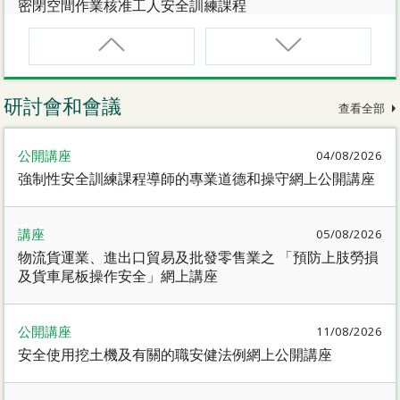
密閉空間作業核准工人安全訓練課程
CNW(R)
密閉空間作業核准工人安全訓練重新甄審資格課程
研討會和會議
查看全部
SMEWP
公開講座
04/08/2026
動力操作升降工作台督導員課程
強制性安全訓練課程導師的專業道德和操守網上公開講座
CN
講座
05/08/2026
密閉空間作業合資格人士安全訓練課程
物流貨運業、進出口貿易及批發零售業之 「預防上肢勞損
及貨車尾板操作安全」網上講座
CN(R)
密閉空間作業合資格人士安全訓練重新甄審資格課程
公開講座
11/08/2026
安全使用挖土機及有關的職安健法例網上公開講座
CNVMP
場地管理人員（密閉空間工作）安全訓練課程