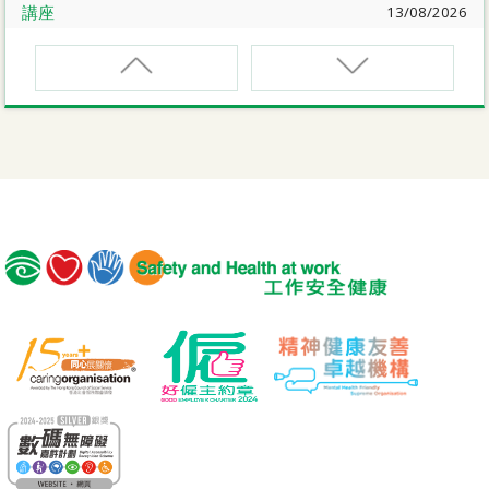
講座
13/08/2026
職業健康大奬2026-27網上簡介會暨講座
EVCAR
電動車維修安全課程
講座
17/08/2026
【護心計劃/好心情@健康工作間】健康「駕」到：守護心
臟與血管健康網上講座
MCBD
內地跨境貨車司機基本安全訓練課程（建築工程）
公開講座
18/08/2026
危險品的安全規管與危險物質相關規例網上公開講座
MICM
組裝合成建築工程管理人員訓練課程
19/08/2026
【好心情@健康工作間】醫護服務業之「拒絕壓力爆煲：
MICW
『七好』減壓法的科學減壓之道」網上講座
組裝合成建築工程工作安全訓練課程
講座
21/08/2026
TST
【護心計劃/好心情@健康工作間】重拾健康由「戒煙」做
安全使用可伸縮工作台