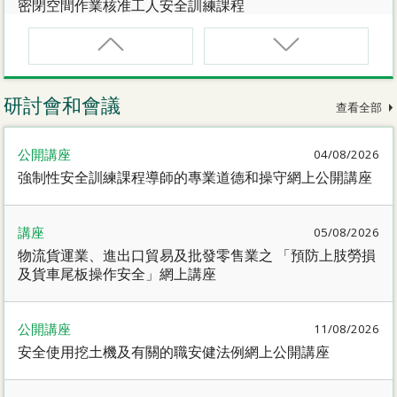
密閉空間作業核准工人安全訓練課程
CNW(R)
密閉空間作業核准工人安全訓練重新甄審資格課程
研討會和會議
查看全部
SMEWP
公開講座
04/08/2026
動力操作升降工作台督導員課程
強制性安全訓練課程導師的專業道德和操守網上公開講座
CN
講座
05/08/2026
密閉空間作業合資格人士安全訓練課程
物流貨運業、進出口貿易及批發零售業之 「預防上肢勞損
及貨車尾板操作安全」網上講座
CN(R)
密閉空間作業合資格人士安全訓練重新甄審資格課程
公開講座
11/08/2026
安全使用挖土機及有關的職安健法例網上公開講座
CNVMP
場地管理人員（密閉空間工作）安全訓練課程