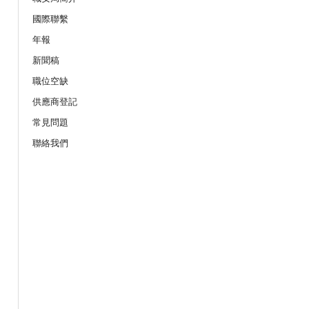
19/08/2026
國際聯繫
服務業之「拒絕壓力爆煲：『七
年報
網上講座
新聞稿
職位空缺
21/08/2026
供應商登記
作間】重拾健康由「戒煙」做起：認
座
常見問題
聯絡我們
25/08/2026
的職安健法例網上公開講座
08/09/2026
上公開講座
10/09/2026
險及預防事故」網上講座