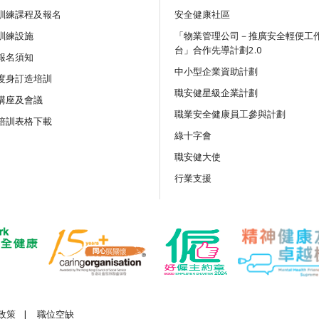
訓練課程及報名
安全健康社區
訓練設施
講座
「物業管理公司－推廣安全輕便工
台」合作先導計劃2.0
吊運及負荷物移動機械安全：
報名須知
務與創新科技應用網上講座
中小型企業資助計劃
度身訂造培訓
職安健星級企業計劃
講座及會議
公開講座
職業安全健康員工參與計劃
培訓表格下載
《竹棚架工作安全守則》及相
綠十字會
職安健大使
公開講座
行業支援
離地工作及使用移動式升降工
施網上公開講座
政策
|
職位空缺