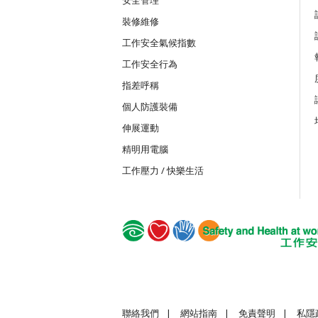
裝修維修
MICW
工作安全氣候指數
組裝合成建築工程工作安全訓練課程
工作安全行為
指差呼稱
TST
個人防護裝備
安全使用可伸縮工作台
伸展運動
精明用電腦
TSTC
工作壓力 / 快樂生活
安全使用可伸縮工作台合格證書課程
GWS
建造業普通工人的基本安全
聯絡我們
|
網站指南
|
免責聲明
|
私隱