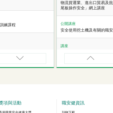
物流貨運業、進出口貿易及批
尾板操作安全」網上講座
公開講座
全訓練課程
安全使用挖土機及有關的職安
講座
職業健康大奬2026-27網上
講座
甄審資格課程
【護心計劃/好心情@健康工
管健康網上講座
公開講座
危險品的安全規管與危險物
獎項與活動
職安健資訊
香港職業安全健康大獎
刊物下載