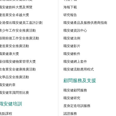
程
職安健創科大獎及博覽
海報下載
【好心情@健康工作間】醫護
建造業安全卓越大獎
研究報告
好』減壓法的科學減壓之道」
全港傑出職安健員工嘉許計劃
職安健產品及服務供應商指南
新甄審資格課程
青少年工作安全推廣活動
職安健資訊中心
講座
假期前後工作安全推廣活動
職安健法例
【護心計劃/好心情@健康工
識吸煙害處與戒煙攻略網上講
訓練課程
建造業安全推廣活動
職安健影片
職業健康大獎
職安健軟件
公開講座
最佳職安健物業管理大獎
職安健網上套件
密閉空間工作的職安健及相關
飲食業安全健康推廣活動
職安健流動應用程式
化學品安全推廣活動
顧問服務及支援
公開講座
職安健約章
安全主任的專業道德和誠信網
職安健顧問服務
（建築工程）
職安健常識問答比賽
職安健研究
職安健培訓
度身定造培訓服務
公開講座
「使用鏈鋸安全指南：識別風
焦點課程
認證服務