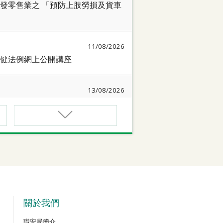
發零售業之 「預防上肢勞損及貨車
11/08/2026
健法例網上公開講座
13/08/2026
簡介會暨講座
17/08/2026
作間】健康「駕」到：守護心臟與血
18/08/2026
質相關規例網上公開講座
關於我們
職安局簡介