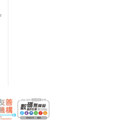
作
18/09/2026
意外個案分析、驗收檢測、安全實
22/09/2026
關的職安健法例網上公開講座
29/09/2026
作平台有關的職安健法例及安全措