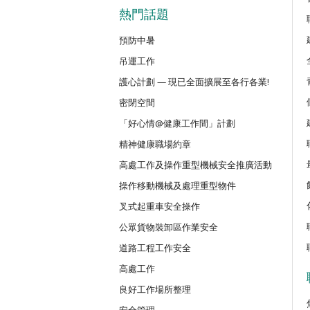
密閉空間作業合資格人士安全訓練課
熱門話題
預防中暑
CN(R)
吊運工作
密閉空間作業合資格人士安全訓練重
護心計劃 — 現已全面擴展至各行各業!
密閉空間
CNVMP
場地管理人員（密閉空間工作）安全
「好心情@健康工作間」計劃
精神健康職場約章
高處工作及操作重型機械安全推廣活動
EVCAR
電動車維修安全課程
操作移動機械及處理重型物件
叉式起重車安全操作
MCBD
公眾貨物裝卸區作業安全
內地跨境貨車司機基本安全訓練課程
道路工程工作安全
高處工作
MICM
良好工作場所整理
組裝合成建築工程管理人員訓練課程
安全管理