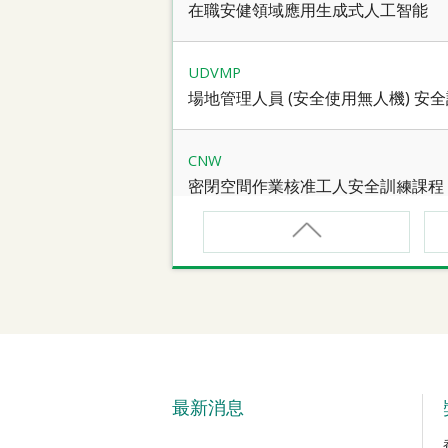
在職安健領域應用生成式人工智能
UDVMP
場地管理人員 (安全使用無人機) 安
CNW
密閉空間作業核准工人安全訓練課程
CNW(R)
密閉空間作業核准工人安全訓練重新
SMEWP
動力操作升降工作台督導員課程
最新消息
CN