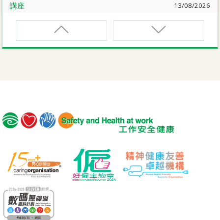
講座
13/08/2026
職業健康大奬2026-27網上簡介會暨講座
EVCAR
電動車維修安全課程
講座
17/08/2026
【護心計劃/好心情@健康工作間】健康「駕」到：守護心
臟與血管健康網上講座
MCBD
內地跨境貨車司機基本安全訓練課程（建築工程）
公開講座
18/08/2026
危險品的安全規管與危險物質相關規例網上公開講座
MICM
組裝合成建築工程管理人員訓練課程
19/08/2026
【好心情@健康工作間】醫護服務業之「拒絕壓力爆煲：
MICW
『七好』減壓法的科學減壓之道」網上講座
組裝合成建築工程工作安全訓練課程
講座
21/08/2026
TST
【護心計劃/好心情@健康工作間】重拾健康由「戒煙」做
安全使用可伸縮工作台