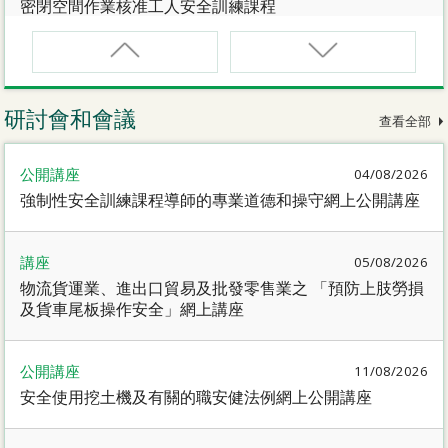
密閉空間作業核准工人安全訓練課程
CNW(R)
密閉空間作業核准工人安全訓練重新甄審資格課程
研討會和會議
查看全部
SMEWP
公開講座
04/08/2026
動力操作升降工作台督導員課程
強制性安全訓練課程導師的專業道德和操守網上公開講座
CN
講座
05/08/2026
密閉空間作業合資格人士安全訓練課程
物流貨運業、進出口貿易及批發零售業之 「預防上肢勞損
及貨車尾板操作安全」網上講座
CN(R)
密閉空間作業合資格人士安全訓練重新甄審資格課程
公開講座
11/08/2026
安全使用挖土機及有關的職安健法例網上公開講座
CNVMP
場地管理人員（密閉空間工作）安全訓練課程