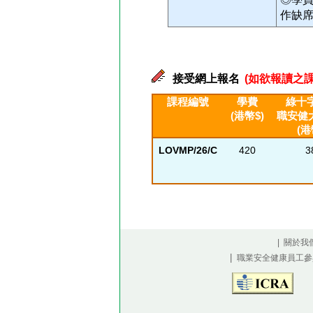
作缺
接受網上報名
(如欲報讀之課
課程編號
學費
綠十
(港幣$)
職安健
(港
LOVMP/26/C
420
3
| 關於我
|
職業安全健康員工參