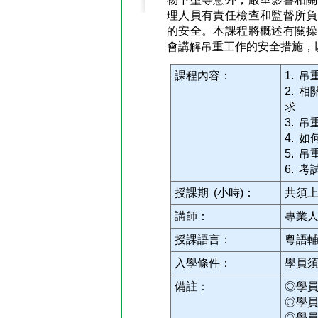
理人員有責任檢查和監督所負
的安全。本課程將概述有關操
會講解吊重工作的安全措施，
課程內容：
1. 
2. 
求
3. 
4. 
5. 
6. 考
授課期 (小時)：
共須上
講師：
專業
授課語言：
粵語
入學條件：
學員
備註：
◎學
◎學
◎學