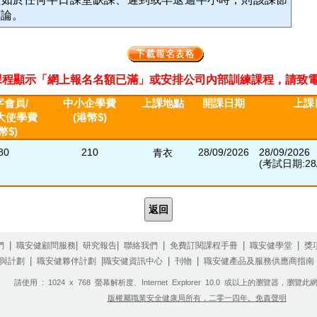
席論。
程顯示「網上報名名額已滿」或安排公司內部訓練課程，請致電2311 33
字會員/
中小企學費
上課地點
開課日期
上課
大使學費
(港幣$)
幣$)
80
210
28/09/2026
28/09/2026
青衣
(考試日期:28/
返回
|
|
|
|
|
|
們
職安健顧問服務
研究報告
聯絡我們
免費訂閱課程手冊
職安健學堂
獎
|
|
|
|
與計劃
職安健夥伴計劃
職安健資訊中心
刊物
職安健產品及服務供應商指南
請使用 : 1024 x 768 螢幕解析度、Internet Explorer 10.0 或以上的瀏覽器，
版權屬職業安全健康局所有，二零一四年。免責聲明