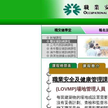
職安健學堂
報名
職業安全及健康管理課
(LOVMP)場地管理人
每當建築物的場地或設置需要
沒有妥善計劃、查檢和監督吊
物下墮等意外，嚴重影響相關