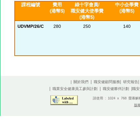
課程編號
費用
綠十字會員/
中小企學費
(港幣$)
職安健大使學費
(港幣$)
(港幣$)
UDVMP/26/C
280
250
140
|
|
| 關於我們
職安健顧問服務
研究報告
|
|
|
職業安全健康員工參與計劃
職安健夥伴計劃
職安
請使用 : 1024 x 768 螢幕
版