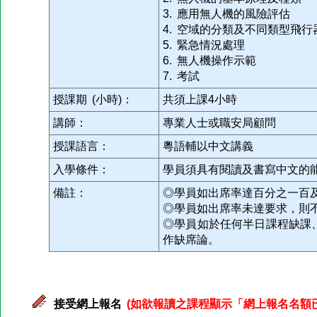
3. 應用無人機的風險評估
4. 空域的分類及不同類型飛
5. 緊急情況處理
6. 無人機操作示範
7. 考試
授課期 (小時)：
共須上課4小時
講師：
專業人士或職安局顧問
授課語言：
粵語輔以中文講義
入學條件：
學員須具有閱讀及書寫中文的
備註：
◎學員如出席率達百分之一百
◎學員如出席率未達要求，則
◎學員如於任何半日課程缺課
作缺席論。
接受網上報名
(如欲報讀之課程顯示「網上報名名額已滿」