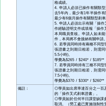
格成績。
4. 申請人必須已操作有關類
去5年內，最少有1年半操作
最少有6個月操作有關類型剷
5. 申請人必須出示有關「操
作經驗證明文件或填報「操作
本局職員查核。申請人如未能
件，本局將不會接納有關申請
6. 若學員同時持有兩種不同
張證書之到期日相若，則需同
5.5小時)。
學費為$265 / $240* / $185**
7. 若學員同時持有三種不同
張證書之到期日相若，則需同
7.5小時)。
學費為$370 / $330* / $260**
備註：
◎學員如出席率達百分之一百
的「操作叉式剷車證書」。
◎學員如於任何半日課堂缺課
取消。（勞工處已實施強制性