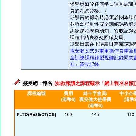
求學員如於任何半日課堂缺課
員的考試資格。）
◎學員於報名時必須參閱本課
並填寫強制性安全訓練課程錄
訓練課程學員須知」簽收記錄
課程申請表格交回職安局。
◎學員需在上課當日帶備該課
職安健叉式起重車操作員重新
全訓練課程錄製視聽記錄同意
知」簽收記錄
接受網上報名
(如欲報讀之課程顯示「網上報名名額已滿」
課程編號
費用
綠十字會員/
中小企
(港幣$)
職安健大使學費
(港幣$
(港幣$)
FLTO(R)/26/CT(CB)
160
145
110