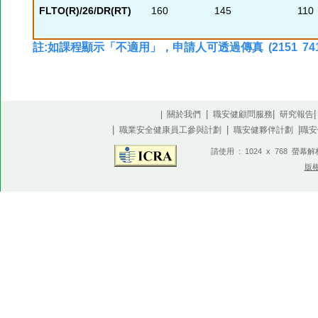
FLTO(R)/26/DR(RT)
160
145
110
註:如課程顯示「不適用」，申請人可透過傳真 (2151 74
|
|
| 關於我們
職安健顧問服務
研究報告
|
|
|
職業安全健康員工參與計劃
職安健夥伴計劃
職安
請使用 : 1024 x 768 螢幕
版