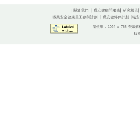
|
|
| 關於我們
職安健顧問服務
研究報告
|
|
|
職業安全健康員工參與計劃
職安健夥伴計劃
職安
請使用 : 1024 x 768 螢幕
版