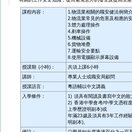
課程內容：
1.物流業相關的職安健法例簡
2.物流業常見的危害及相應的
3.體力處理操作
4.剷車操作
5.機械設備
6.貨物堆疊
7.運輸安全要點
8.使用電腦顯示屏幕設備
授課期 (小時)：
共須上課6小時
講師：
專業人士或職安局顧問
授課語言：
粵語輔以中文講義
入學條件：
1) 須具有閱讀及書寫中文的能
2) 香港中學會考/中學文憑
上學歷證明副本)或
年滿23歲及須具有3年工作經
明副本)。
備註：
◎學員如出席率達百分之一百