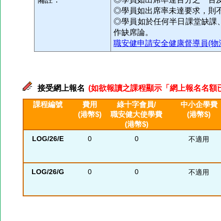
◎學員如出席率未達要求，則
◎學員如於任何半日課堂缺課
作缺席論。
職安健申請安全健康督導員(物
接受網上報名
(如欲報讀之課程顯示「網上報名名額已滿」
課程編號
費用
綠十字會員/
中小企學費
(港幣$)
職安健大使學費
(港幣$)
(港幣$)
LOG/26/E
0
0
不適用
LOG/26/G
0
0
不適用