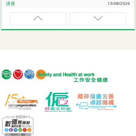
讲座
13/08/2026
职业健康大奬2026-27网上简介会暨讲座
EVCAR
电动车维修安全课程
讲座
17/08/2026
【护心计划/好心情@健康工作间】健康「驾」到：守护心
脏与血管健康网上讲座
MCBD
内地跨境货车司机基本安全训练课程（建筑工程）
公开讲座
18/08/2026
危险品的安全规管与危险物质相关规例网上公开讲座
MICM
组装合成建筑工程管理人员训练课程
19/08/2026
【好心情@健康工作间】医护服务业之「拒绝压力爆煲：
MICW
『七好』减压法的科学减压之道」网上讲座
组装合成建筑工程工作安全训练课程
讲座
21/08/2026
TST
【护心计划/好心情@健康工作间】重拾健康由「戒烟」做
安全使用可伸缩工作台