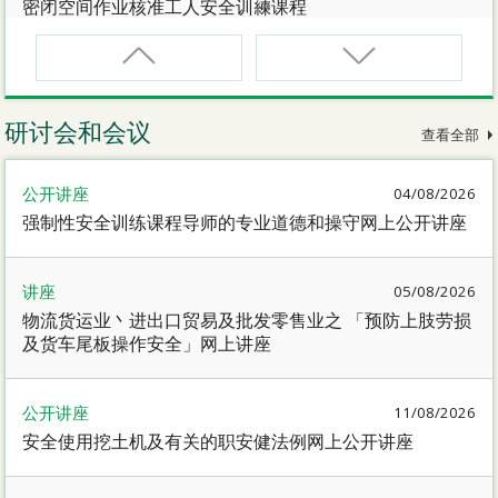
密闭空间作业核准工人安全训練课程
CNW(R)
密闭空间作业核准工人安全训練重新甄审资格课程
研讨会和会议
查看全部
SMEWP
公开讲座
04/08/2026
动力操作升降工作台督导员课程
强制性安全训练课程导师的专业道德和操守网上公开讲座
CN
讲座
05/08/2026
密闭空间作业合资格人士安全训練课程
物流货运业丶进出口贸易及批发零售业之 「预防上肢劳损
及货车尾板操作安全」网上讲座
CN(R)
密闭空间作业合资格人士安全训练重新甄审资格课程
公开讲座
11/08/2026
安全使用挖土机及有关的职安健法例网上公开讲座
CNVMP
场地管理人员（密闭空间工作）安全训练课程