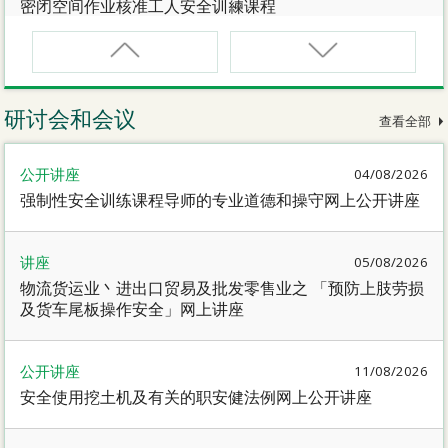
密闭空间作业核准工人安全训練课程
CNW(R)
密闭空间作业核准工人安全训練重新甄审资格课程
研讨会和会议
查看全部
SMEWP
公开讲座
04/08/2026
动力操作升降工作台督导员课程
强制性安全训练课程导师的专业道德和操守网上公开讲座
CN
讲座
05/08/2026
密闭空间作业合资格人士安全训練课程
物流货运业丶进出口贸易及批发零售业之 「预防上肢劳损
及货车尾板操作安全」网上讲座
CN(R)
密闭空间作业合资格人士安全训练重新甄审资格课程
公开讲座
11/08/2026
安全使用挖土机及有关的职安健法例网上公开讲座
CNVMP
场地管理人员（密闭空间工作）安全训练课程