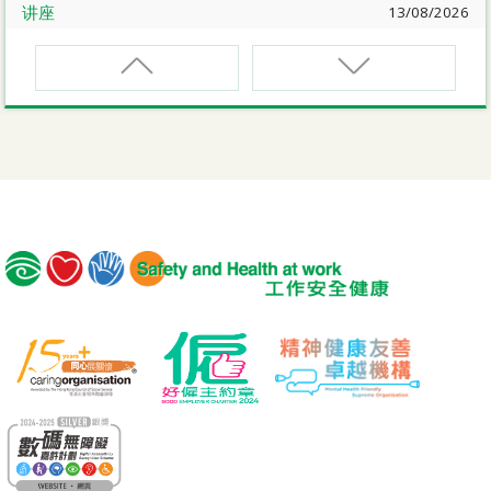
讲座
13/08/2026
职业健康大奬2026-27网上简介会暨讲座
EVCAR
电动车维修安全课程
讲座
17/08/2026
【护心计划/好心情@健康工作间】健康「驾」到：守护心
脏与血管健康网上讲座
MCBD
内地跨境货车司机基本安全训练课程（建筑工程）
公开讲座
18/08/2026
危险品的安全规管与危险物质相关规例网上公开讲座
MICM
组装合成建筑工程管理人员训练课程
19/08/2026
【好心情@健康工作间】医护服务业之「拒绝压力爆煲：
MICW
『七好』减压法的科学减压之道」网上讲座
组装合成建筑工程工作安全训练课程
讲座
21/08/2026
TST
【护心计划/好心情@健康工作间】重拾健康由「戒烟」做
安全使用可伸缩工作台