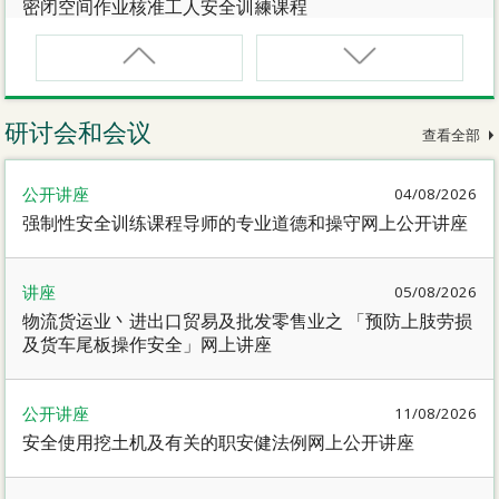
密闭空间作业核准工人安全训練课程
CNW(R)
密闭空间作业核准工人安全训練重新甄审资格课程
研讨会和会议
查看全部
SMEWP
公开讲座
04/08/2026
动力操作升降工作台督导员课程
强制性安全训练课程导师的专业道德和操守网上公开讲座
CN
讲座
05/08/2026
密闭空间作业合资格人士安全训練课程
物流货运业丶进出口贸易及批发零售业之 「预防上肢劳损
及货车尾板操作安全」网上讲座
CN(R)
密闭空间作业合资格人士安全训练重新甄审资格课程
公开讲座
11/08/2026
安全使用挖土机及有关的职安健法例网上公开讲座
CNVMP
场地管理人员（密闭空间工作）安全训练课程