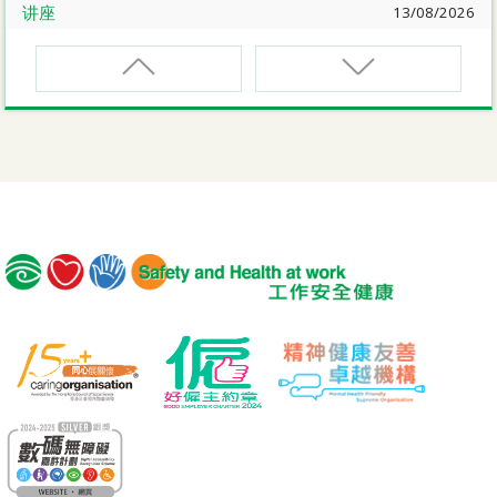
讲座
13/08/2026
职业健康大奬2026-27网上简介会暨讲座
EVCAR
电动车维修安全课程
讲座
17/08/2026
【护心计划/好心情@健康工作间】健康「驾」到：守护心
脏与血管健康网上讲座
MCBD
内地跨境货车司机基本安全训练课程（建筑工程）
公开讲座
18/08/2026
危险品的安全规管与危险物质相关规例网上公开讲座
MICM
组装合成建筑工程管理人员训练课程
19/08/2026
【好心情@健康工作间】医护服务业之「拒绝压力爆煲：
MICW
『七好』减压法的科学减压之道」网上讲座
组装合成建筑工程工作安全训练课程
讲座
21/08/2026
TST
【护心计划/好心情@健康工作间】重拾健康由「戒烟」做
安全使用可伸缩工作台