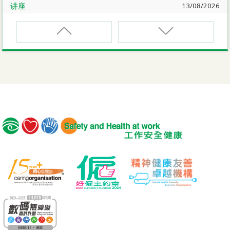
讲座
13/08/2026
职业健康大奬2026-27网上简介会暨讲座
EVCAR
电动车维修安全课程
讲座
17/08/2026
【护心计划/好心情@健康工作间】健康「驾」到：守护心
脏与血管健康网上讲座
MCBD
内地跨境货车司机基本安全训练课程（建筑工程）
公开讲座
18/08/2026
危险品的安全规管与危险物质相关规例网上公开讲座
MICM
组装合成建筑工程管理人员训练课程
19/08/2026
【好心情@健康工作间】医护服务业之「拒绝压力爆煲：
MICW
『七好』减压法的科学减压之道」网上讲座
组装合成建筑工程工作安全训练课程
讲座
21/08/2026
TST
【护心计划/好心情@健康工作间】重拾健康由「戒烟」做
安全使用可伸缩工作台