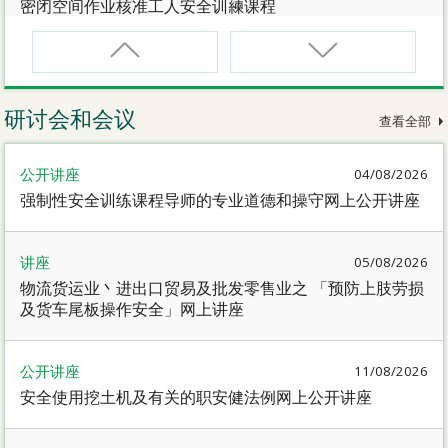
密闭空间作业核准工人安全训練课程
CNW(R)
密闭空间作业核准工人安全训練重新甄审资格课程
研讨会和会议
查看全部
SMEWP
公开讲座
04/08/2026
动力操作升降工作台督导员课程
强制性安全训练课程导师的专业道德和操守网上公开讲座
CN
讲座
05/08/2026
密闭空间作业合资格人士安全训練课程
物流货运业丶进出口贸易及批发零售业之 「预防上肢劳损
及货车尾板操作安全」网上讲座
CN(R)
密闭空间作业合资格人士安全训练重新甄审资格课程
公开讲座
11/08/2026
安全使用挖土机及有关的职安健法例网上公开讲座
CNVMP
场地管理人员（密闭空间工作）安全训练课程