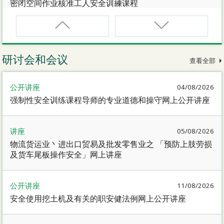
密闭空间作业核准工人安全训練课程
CNW(R)
密闭空间作业核准工人安全训練重新甄审资格课程
研讨会和会议
查看全部
SMEWP
公开讲座
04/08/2026
动力操作升降工作台督导员课程
强制性安全训练课程导师的专业道德和操守网上公开讲座
CN
讲座
05/08/2026
密闭空间作业合资格人士安全训練课程
物流货运业丶进出口贸易及批发零售业之 「预防上肢劳损
及货车尾板操作安全」网上讲座
CN(R)
密闭空间作业合资格人士安全训练重新甄审资格课程
公开讲座
11/08/2026
安全使用挖土机及有关的职安健法例网上公开讲座
CNVMP
场地管理人员（密闭空间工作）安全训练课程