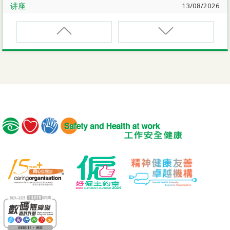
讲座
13/08/2026
职业健康大奬2026-27网上简介会暨讲座
EVCAR
电动车维修安全课程
讲座
17/08/2026
【护心计划/好心情@健康工作间】健康「驾」到：守护心
脏与血管健康网上讲座
MCBD
内地跨境货车司机基本安全训练课程（建筑工程）
公开讲座
18/08/2026
危险品的安全规管与危险物质相关规例网上公开讲座
MICM
组装合成建筑工程管理人员训练课程
19/08/2026
【好心情@健康工作间】医护服务业之「拒绝压力爆煲：
MICW
『七好』减压法的科学减压之道」网上讲座
组装合成建筑工程工作安全训练课程
讲座
21/08/2026
TST
【护心计划/好心情@健康工作间】重拾健康由「戒烟」做
安全使用可伸缩工作台