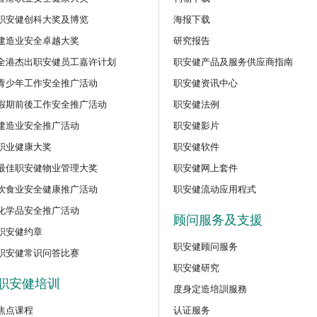
程
职安健创科大奖及博览
海报下载
【好心情@健康工作间】医护
建造业安全卓越大奖
研究报告
好』减压法的科学减压之道」
全港杰出职安健员工嘉许计划
职安健产品及服务供应商指南
新甄审资格课程
青少年工作安全推广活动
职安健资讯中心
讲座
假期前後工作安全推广活动
职安健法例
【护心计划/好心情@健康工
识吸烟害处与戒烟攻略网上讲
训练课程
建造业安全推广活动
职安健影片
职业健康大奖
职安健软件
公开讲座
最佳职安健物业管理大奖
职安健网上套件
密闭空间工作的职安健及相关
饮食业安全健康推广活动
职安健流动应用程式
化学品安全推广活动
顾问服务及支援
公开讲座
职安健约章
安全主任的专业道德和诚信网
职安健顾问服务
（建筑工程）
职安健常识问答比赛
职安健研究
职安健培训
度身定造培訓服務
公开讲座
「使用链锯安全指南：识别风
焦点课程
认证服务