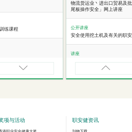
物流货运业丶进出口贸易及批
尾板操作安全」网上讲座
公开讲座
全训练课程
安全使用挖土机及有关的职安
讲座
职业健康大奬2026-27网上
讲座
甄审资格课程
【护心计划/好心情@健康工
管健康网上讲座
公开讲座
危险品的安全规管与危险物
奖项与活动
职安健资讯
香港职业安全健康大奖
刊物下载