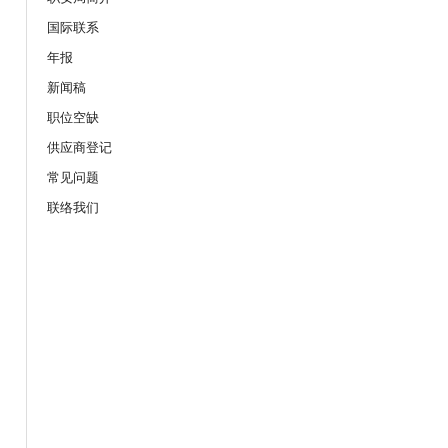
19/08/2026
国际联系
服务业之「拒绝压力爆煲：『七
年报
网上讲座
新闻稿
职位空缺
21/08/2026
供应商登记
作间】重拾健康由「戒烟」做起：认
座
常见问题
联络我们
25/08/2026
的职安健法例网上公开讲座
08/09/2026
上公开讲座
10/09/2026
险及预防事故」网上讲座