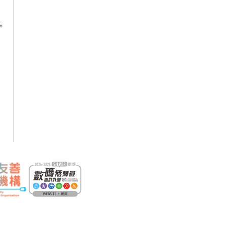
作
18/09/2026
意外个案分析丶验收检测丶安全实
22/09/2026
关的职安健法例网上公开讲座
29/09/2026
作平台有关的职安健法例及安全措