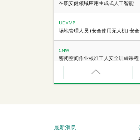
在职安健领域应用生成式人工智能
UDVMP
场地管理人员 (安全使用无人机) 安
CNW
密闭空间作业核准工人安全训練课程
CNW(R)
密闭空间作业核准工人安全训練重新
SMEWP
动力操作升降工作台督导员课程
最新消息
CN