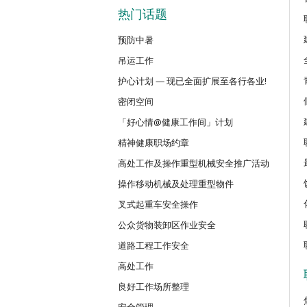
密闭空间作业合资格人士安全训練课
热门话题
预防中暑
CN(R)
吊运工作
密闭空间作业合资格人士安全训练重
护心计划 — 现已全面扩展至各行各业!
密闭空间
CNVMP
场地管理人员（密闭空间工作）安全
「好心情@健康工作间」计划
精神健康职场约章
高处工作及操作重型机械安全推广活动
EVCAR
电动车维修安全课程
操作移动机械及处理重型物件
叉式起重车安全操作
MCBD
公众货物装卸区作业安全
内地跨境货车司机基本安全训练课程
道路工程工作安全
高处工作
MICM
良好工作场所整理
组装合成建筑工程管理人员训练课程
安全管理