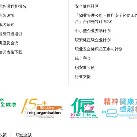
训练课程和报名
安全健康社区
训练设施
讲座
「物业管理公司－推广安全轻便工
台」合作先导计划2.0
吊运及负荷物移动机械安全：
报名须知
务与创新科技应用网上讲座
中小型企业资助计划
度身订造培训
职安健星级企业计划
讲座及会议
公开讲座
职业安全健康员工参与计划
培训表格下载
《竹棚架工作安全守则》及相
绿十字会
职安健大使
公开讲座
行业支援
離地工作及使用移动式升降工
施网上公开讲座
政策
|
职位空缺