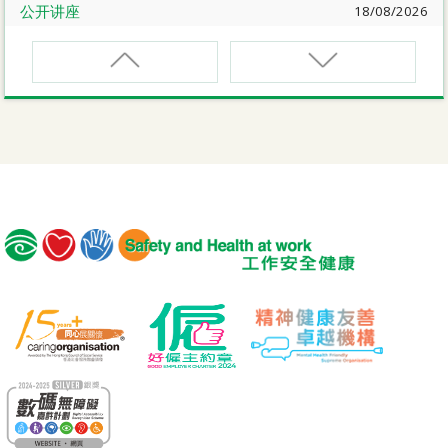
公开讲座
18/08/2026
危险品的安全规管与危险物质相关规例网上公开讲座
EVCAR
电动车维修安全课程
19/08/2026
【好心情@健康工作间】医护服务业之「拒绝压力爆煲：
『七好』减压法的科学减压之道」网上讲座
MCBD
内地跨境货车司机基本安全训练课程（建筑工程）
讲座
21/08/2026
【护心计划/好心情@健康工作间】重拾健康由「戒烟」做
MICM
起：认识吸烟害处与戒烟攻略网上讲座
组装合成建筑工程管理人员训练课程
公开讲座
25/08/2026
MICW
密闭空间工作的职安健及相关的职安健法例网上公开讲座
组装合成建筑工程工作安全训练课程
公开讲座
08/09/2026
TST
安全主任的专业道德和诚信网上公开讲座
安全使用可伸缩工作台