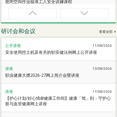
密闭空间作业核准工人安全训練课程
CNW(R)
密闭空间作业核准工人安全训練重新甄审资格课程
研讨会和会议
查看全部
SMEWP
公开讲座
11/08/2026
动力操作升降工作台督导员课程
安全使用挖土机及有关的职安健法例网上公开讲座
CN
讲座
13/08/2026
密闭空间作业合资格人士安全训練课程
职业健康大奬2026-27网上简介会暨讲座
CN(R)
讲座
17/08/2026
密闭空间作业合资格人士安全训练重新甄审资格课程
【护心计划/好心情@健康工作间】健康「驾」到：守护心
脏与血管健康网上讲座
CNVMP
场地管理人员（密闭空间工作）安全训练课程