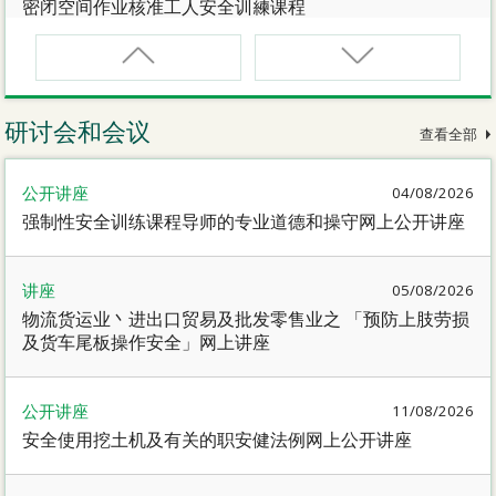
密闭空间作业核准工人安全训練课程
CNW(R)
密闭空间作业核准工人安全训練重新甄审资格课程
研讨会和会议
查看全部
SMEWP
公开讲座
04/08/2026
动力操作升降工作台督导员课程
强制性安全训练课程导师的专业道德和操守网上公开讲座
CN
讲座
05/08/2026
密闭空间作业合资格人士安全训練课程
物流货运业丶进出口贸易及批发零售业之 「预防上肢劳损
及货车尾板操作安全」网上讲座
CN(R)
密闭空间作业合资格人士安全训练重新甄审资格课程
公开讲座
11/08/2026
安全使用挖土机及有关的职安健法例网上公开讲座
CNVMP
场地管理人员（密闭空间工作）安全训练课程