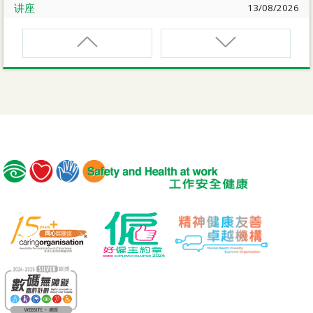
讲座
13/08/2026
职业健康大奬2026-27网上简介会暨讲座
EVCAR
电动车维修安全课程
讲座
17/08/2026
【护心计划/好心情@健康工作间】健康「驾」到：守护心
脏与血管健康网上讲座
MCBD
内地跨境货车司机基本安全训练课程（建筑工程）
公开讲座
18/08/2026
危险品的安全规管与危险物质相关规例网上公开讲座
MICM
组装合成建筑工程管理人员训练课程
19/08/2026
【好心情@健康工作间】医护服务业之「拒绝压力爆煲：
MICW
『七好』减压法的科学减压之道」网上讲座
组装合成建筑工程工作安全训练课程
讲座
21/08/2026
TST
【护心计划/好心情@健康工作间】重拾健康由「戒烟」做
安全使用可伸缩工作台