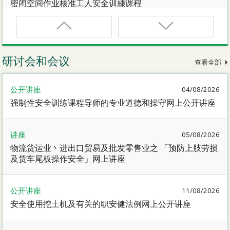
密闭空间作业核准工人安全训練课程
CNW(R)
密闭空间作业核准工人安全训練重新甄审资格课程
研讨会和会议
查看全部
SMEWP
公开讲座
04/08/2026
动力操作升降工作台督导员课程
强制性安全训练课程导师的专业道德和操守网上公开讲座
CN
讲座
05/08/2026
密闭空间作业合资格人士安全训練课程
物流货运业丶进出口贸易及批发零售业之 「预防上肢劳损
及货车尾板操作安全」网上讲座
CN(R)
密闭空间作业合资格人士安全训练重新甄审资格课程
公开讲座
11/08/2026
安全使用挖土机及有关的职安健法例网上公开讲座
CNVMP
场地管理人员（密闭空间工作）安全训练课程