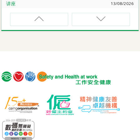
讲座
13/08/2026
职业健康大奬2026-27网上简介会暨讲座
EVCAR
电动车维修安全课程
讲座
17/08/2026
【护心计划/好心情@健康工作间】健康「驾」到：守护心
脏与血管健康网上讲座
MCBD
内地跨境货车司机基本安全训练课程（建筑工程）
公开讲座
18/08/2026
危险品的安全规管与危险物质相关规例网上公开讲座
MICM
组装合成建筑工程管理人员训练课程
19/08/2026
【好心情@健康工作间】医护服务业之「拒绝压力爆煲：
MICW
『七好』减压法的科学减压之道」网上讲座
组装合成建筑工程工作安全训练课程
讲座
21/08/2026
TST
【护心计划/好心情@健康工作间】重拾健康由「戒烟」做
安全使用可伸缩工作台