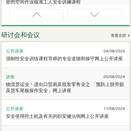
密闭空间作业核准工人安全训練课程
CNW(R)
密闭空间作业核准工人安全训練重新甄审资格课程
研讨会和会议
查看全部
SMEWP
公开讲座
04/08/2026
动力操作升降工作台督导员课程
强制性安全训练课程导师的专业道德和操守网上公开讲座
CN
讲座
05/08/2026
密闭空间作业合资格人士安全训練课程
物流货运业丶进出口贸易及批发零售业之 「预防上肢劳损
及货车尾板操作安全」网上讲座
CN(R)
密闭空间作业合资格人士安全训练重新甄审资格课程
公开讲座
11/08/2026
安全使用挖土机及有关的职安健法例网上公开讲座
CNVMP
场地管理人员（密闭空间工作）安全训练课程