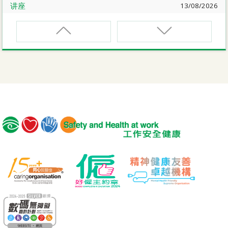
讲座
13/08/2026
职业健康大奬2026-27网上简介会暨讲座
EVCAR
电动车维修安全课程
讲座
17/08/2026
【护心计划/好心情@健康工作间】健康「驾」到：守护心
脏与血管健康网上讲座
MCBD
内地跨境货车司机基本安全训练课程（建筑工程）
公开讲座
18/08/2026
危险品的安全规管与危险物质相关规例网上公开讲座
MICM
组装合成建筑工程管理人员训练课程
19/08/2026
【好心情@健康工作间】医护服务业之「拒绝压力爆煲：
MICW
『七好』减压法的科学减压之道」网上讲座
组装合成建筑工程工作安全训练课程
讲座
21/08/2026
TST
【护心计划/好心情@健康工作间】重拾健康由「戒烟」做
安全使用可伸缩工作台