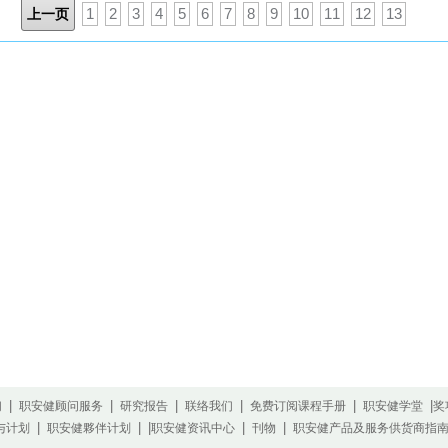
上一页
1
2
3
4
5
6
7
8
9
10
11
12
13
|
|
|
|
|
|
们
职安健顾问服务
研究报告
联络我们
免费订阅课程手册
职安健学堂
奖
|
| |
|
|
与计划
职安健夥伴计划
职安健资讯中心
刊物
职安健产品及服务供货商指