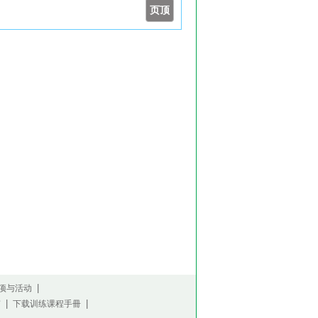
页顶
|
项与活动
|
|
南
下载训练课程手冊